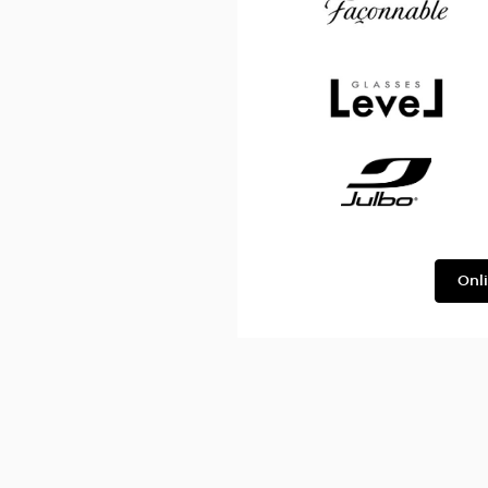
Façonnable
Level
Julbo
Onl