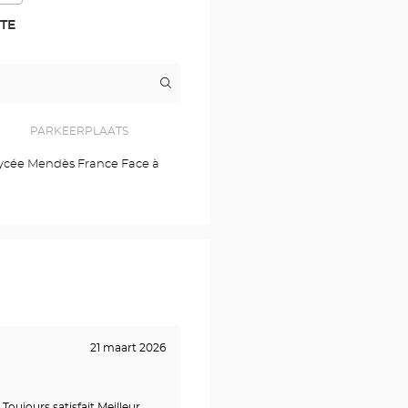
TE
Routebeschrijving
naar
winkel
Opticien
RENNES
PARKEERPLAATS
-
SAINT
: Lycée Mendès France Face à
GREGOIRE
Optical
Center
21 maart 2026
 Toujours satisfait Meilleur