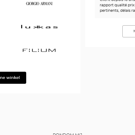
rapport qualité prix
&
pertinents, délais r
Gabbana
Georgio
Armani
Lukkas
Filium
ine winkel