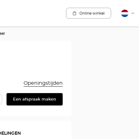
Online winkel
Nederla
Vera
van
taal
ter
Openingstijden
Een afspraak maken
elen
eschrijving
en
DELINGEN
ES