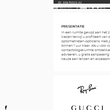
Alle foto's (4)
FOTO'S
PRESENTATIE
In een ruimte gewijd aan het zi
kiezen terwijl u profiteert van
optometristen-opticiens. Heb j
binnen 1 uur klaar. Als u voor 
contactologieruimte ontdekke
adviseren, u gratis aanpassin
keuze aan lenzen en accessoi
Ray
Opticien