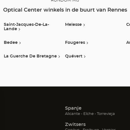
RONDOM MIJ
Optical Center winkels in de buurt van Rennes
Saint-Jacques-De-La-
Melesse
C
Lande
Bedee
Fougeres
A
La Guerche De Bretagne
Quévert
Spanje
(Open
(Open
(Open
Alicante
Elche
Torrevieja
in
in
in
Zwitsers
een
een
een
nieuw
nieuw
nieuw
(Open
(Open
(Open