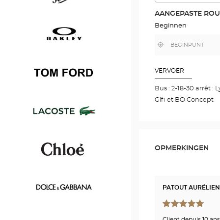
Boss
DE
ROUTE
AANGEPASTE ROU
IN
GOOGLE
Beginnen
Persol
MAP
,
Bij
vind
mij
een
in
Optical
de
Oakley
Center
buurt
VERVOER
winkel
Bus : 2-18-30 arrêt 
Gifi et BO Concept
Tom
Ford
Lacoste
OPMERKINGEN
Chloé
PATOUT AURÉLIEN
Dolce
Client depuis 10 ans