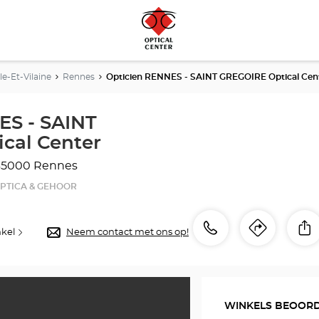
lle-Et-Vilaine
Rennes
Opticien RENNES - SAINT GREGOIRE Optical Cen
ES - SAINT
cal Center
35000 Rennes
PTICA & GEHOOR
telefoonnummer
Bellen
D
kel
Neem contact met ons op!
Routeb
naar
winkel
Optici
WINKELS BEOOR
RENN