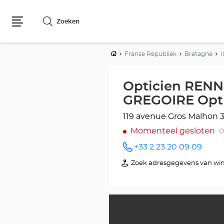
Zoeken
Menu
Home
Franse Republiek
Bretagne
I
Opticien RENN
GREGOIRE Opti
119 avenue Gros Malhon
Momenteel gesloten
O
+33 2 23 20 09 09
telefoonnummer
Zoek adresgegevens van win
van
Opticien
RENNES
-
SAINT
GREGOIRE
Optical
Center