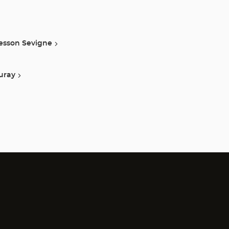
esson Sevigne
uray