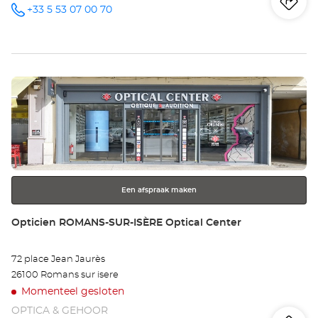
Ro
na
+33 5 53 07 00 70
telefoonnummer
wi
Op
Druk
PÉ
op
Opt
de
ENTER
Ce
toets
voor
meer
Een afspraak maken
informatie
Winkel:
Opticien ROMANS-SUR-ISÈRE Optical Center
72 place Jean Jaurès
26100 Romans sur isere
Momenteel gesloten
OPTICA & GEHOOR