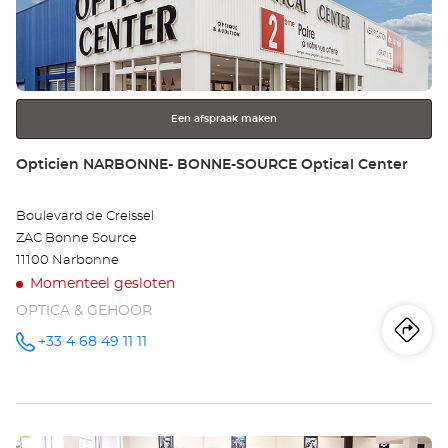
Opt
de
ENTER
Ce
toets
voor
meer
Een afspraak maken
informatie
Winkel:
Opticien NARBONNE- BONNE-SOURCE Optical Center
Boulevard de Creissel
ZAC Bonne Source
11100 Narbonne
Momenteel gesloten
OPTICA & GEHOOR
Ro
na
+33 4 68 49 11 11
telefoonnummer
wi
Op
Druk