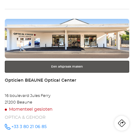
wi
Op
Druk
BO
op
Opt
de
ENTER
Ce
toets
voor
meer
Een afspraak maken
informatie
Winkel:
Opticien BEAUNE Optical Center
16 boulevard Jules Ferry
21200 Beaune
Momenteel gesloten
OPTICA & GEHOOR
Ro
na
+33 3 80 21 06 85
telefoonnummer