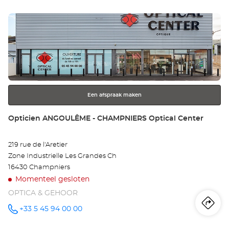
Op
Druk
AU
op
Opt
de
ENTER
Ce
toets
voor
meer
Een afspraak maken
informatie
Winkel:
Opticien ANGOULÊME - CHAMPNIERS Optical Center
219 rue de l'Aretier
Zone Industrielle Les Grandes Ch
16430 Champniers
Momenteel gesloten
OPTICA & GEHOOR
Ro
na
+33 5 45 94 00 00
telefoonnummer