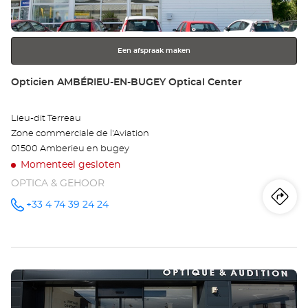
Provence-Alpes-Cote-D-Azur
toets
voor
meer
Een afspraak maken
informatie
Winkel:
Opticien AMBÉRIEU-EN-BUGEY Optical Center
Lieu-dit Terreau
Zone commerciale de l'Aviation
01500 Amberieu en bugey
Momenteel gesloten
OPTICA & GEHOOR
Ro
na
+33 4 74 39 24 24
telefoonnummer
wi
Op
Druk
AM
op
EN
de