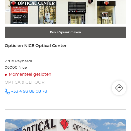
TH
de
ENTER
Opt
toets
voor
Ce
meer
Een afspraak maken
informatie
Winkel:
Opticien NICE Optical Center
2 rue Raynardi
06000 Nice
Momenteel gesloten
OPTICA & GEHOOR
Ro
na
+33 4 93 88 08 78
telefoonnummer
wi
Op
Druk
NI
op