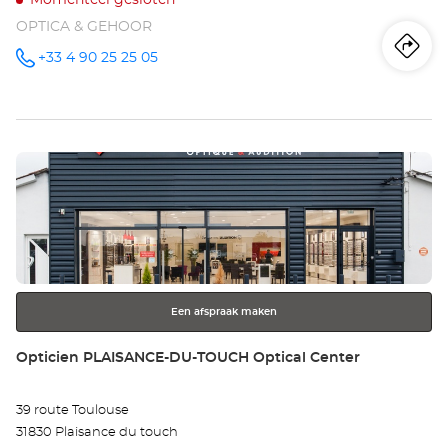
Momenteel gesloten
OPTICA & GEHOOR
Ro
na
+33 4 90 25 25 05
telefoonnummer
wi
Op
Druk
AV
op
-
de
ENTER
LE
toets
voor
AN
meer
Opt
Een afspraak maken
informatie
Ce
Winkel:
Opticien PLAISANCE-DU-TOUCH Optical Center
39 route Toulouse
31830 Plaisance du touch