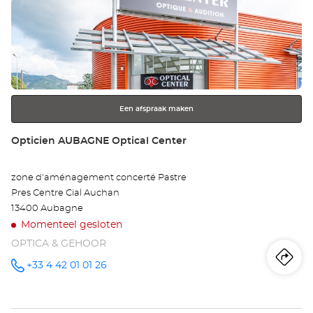
Druk
MA
op
-
de
ENTER
RO
toets
voor
Opt
meer
Ce
Een afspraak maken
informatie
Winkel:
Opticien AUBAGNE Optical Center
zone d'aménagement concerté Pastre
Pres Centre Cial Auchan
13400 Aubagne
Momenteel gesloten
OPTICA & GEHOOR
Ro
na
+33 4 42 01 01 26
telefoonnummer
wi