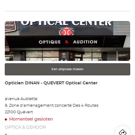
wi
Op
Druk
BE
op
Opt
de
ENTER
Ce
toets
voor
meer
Een afspraak maken
informatie
Winkel:
Opticien DINAN - QUEVERT Optical Center
avenue Aublette
9, Zone d'aménagement concerté Des 4 Routes
22100 Quévert
Momenteel gesloten
OPTICA & GEHOOR