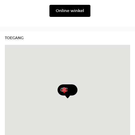
Julbo
Filium
Online winkel
TOEGANG