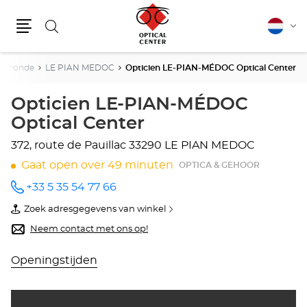
Zoeken
Nederla
Vera
Menu
van
taal
Gironde
LE PIAN MEDOC
Opticien LE-PIAN-MÉDOC Optical Center
Opticien LE-PIAN-MÉDOC
Optical Center
372, route de Pauillac
33290 LE PIAN MEDOC
Gaat open over 49 minuten
OPTICA & GEHOOR
+33 5 35 54 77 66
telefoonnummer
Zoek adresgegevens van winkel
van
Opticien
Neem contact met ons op!
LE-
PIAN-
MÉDOC
Openingstijden
Optical
Center