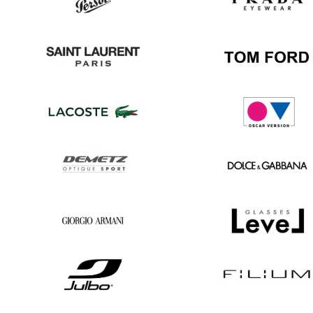
Ban
Boss
Persol
Prada
Saint
Tom
Laurent
Ford
Lacoste
Oscar
version
Demetz
Dolce
&
Gabbana
Georgio
Level
Armani