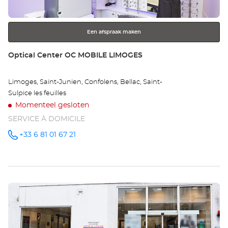
toets
voor
meer
Een afspraak maken
informatie
Winkel:
Optical Center OC MOBILE LIMOGES
Limoges, Saint-Junien, Confolens, Bellac, Saint-
Sulpice les feuilles
Momenteel gesloten
SERVICE À DOMICILE
+33 6 81 01 67 21
telefoonnummer
Druk
op
de
ENTER