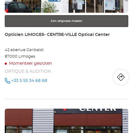
toets
voor
meer
Een afspraak maken
informatie
Winkel:
Opticien LIMOGES- CENTRE-VILLE Optical Center
42 abenue Garibaldi
87000 Limoges
Momenteel gesloten
OPTIQUE & AUDITION
Ro
na
+33 5 55 34 68 68
telefoonnummer
wi
Op
Druk
LI
op
CE
de
ENTER