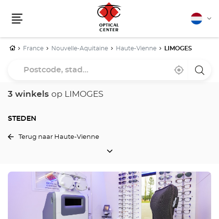
Nederla
Vera
Menu
van
taal
Home
France
Nouvelle-Aquitaine
Haute-Vienne
LIMOGES
Postcode,
Bij
,
een
stad...
mij
vind
Optica
in
een
Cente
de
Optical
winke
3 winkels
op LIMOGES
buurt
Center
winkel
STEDEN
Terug naar Haute-Vienne
STEDEN
Druk
op
de
ENTER