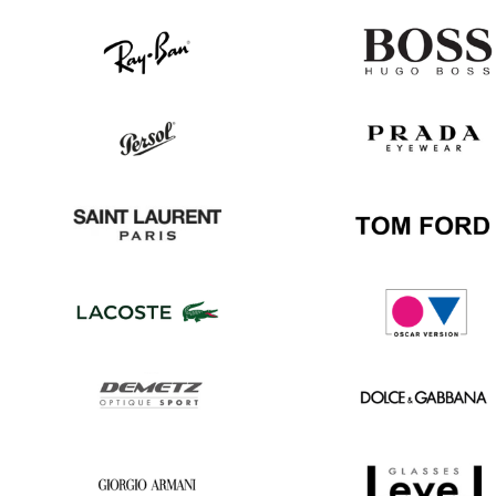
Ray
Hugo
Ban
Boss
Persol
Prada
Saint
Tom
Laurent
Ford
Lacoste
Oscar
version
Demetz
Dolce
&