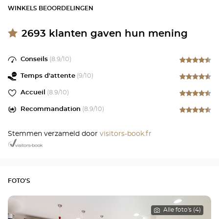
WINKELS BEOORDELINGEN
2693
klanten gaven hun mening
Conseils
(
8.9
/10)
Temps d'attente
(
9
/10)
Accueil
(
8.9
/10)
Recommandation
(
8.9
/10)
Stemmen verzameld door
visitors-book.fr
FOTO'S
Alle foto's (4)