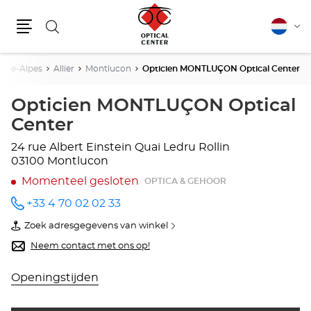
Zoeken
Nederla
Vera
Menu
van
taal
ône-Alpes
Allier
Montlucon
Opticien MONTLUÇON Optical Center
Opticien MONTLUÇON Optical
Center
24 rue Albert Einstein
Quai Ledru Rollin
03100 Montlucon
Momenteel gesloten
OPTICA & GEHOOR
+33 4 70 02 02 33
telefoonnummer
Zoek adresgegevens van winkel
van
Opticien
Neem contact met ons op!
MONTLUÇON
Optical
Center
Openingstijden