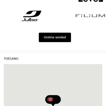
Gabbana
Georgio
Level
Armani
Julbo
Filium
Online winkel
TOEGANG