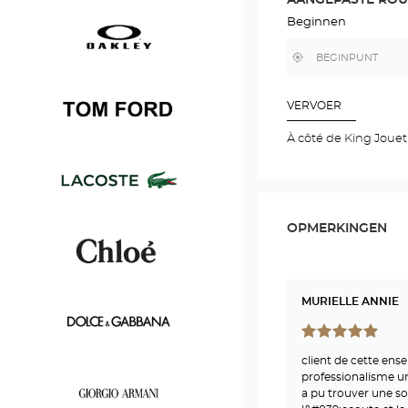
IN
GOOGLE
Beginnen
Persol
MAP
,
Bij
vind
mij
een
in
Optical
de
Oakley
Center
buurt
VERVOER
winkel
À côté de King Jouet
Tom
Ford
OPMERKINGEN
Lacoste
MURIELLE ANNIE
Chloé
client de cette ens
professionalisme u
Dolce
a pu trouver une so
&