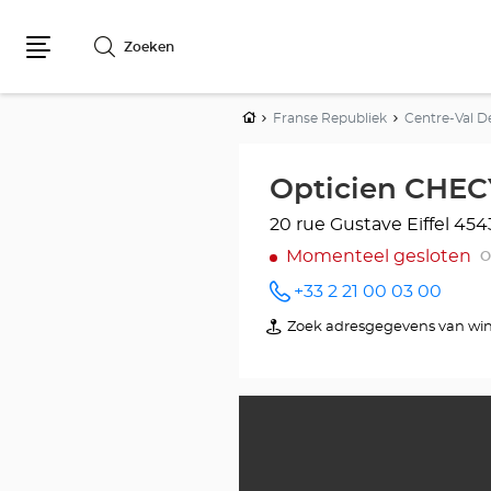
Zoeken
Menu
Home
Franse Republiek
Centre-Val D
Opticien CHECY
20 rue Gustave Eiffel
454
Momenteel gesloten
O
+33 2 21 00 03 00
telefoonnummer
Zoek adresgegevens van win
van
Opticien
CHECY
Optical
Center