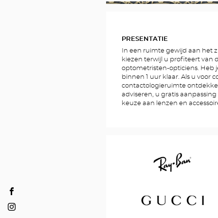
FOTO'S
PRESENTATIE
In een ruimte gewijd aan het zi
kiezen terwijl u profiteert van
optometristen-opticiens. Heb j
binnen 1 uur klaar. Als u voor 
contactologieruimte ontdekke
adviseren, u gratis aanpassin
keuze aan lenzen en accessoi
Ray
Opticien
Ban
CHECY
Opticien
Optical