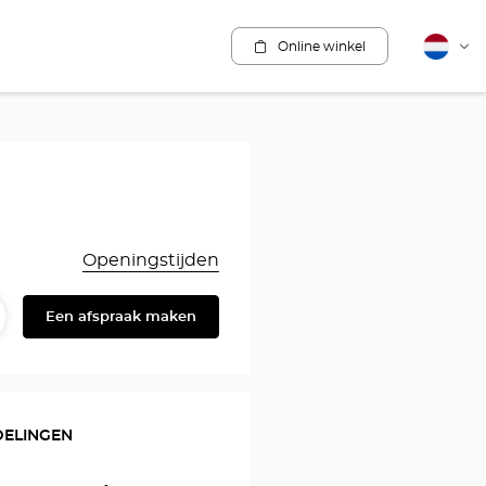
Online winkel
Nederla
Vera
van
taal
Openingstijden
Een afspraak maken
elen
eschrijving
en
DELINGEN
Y