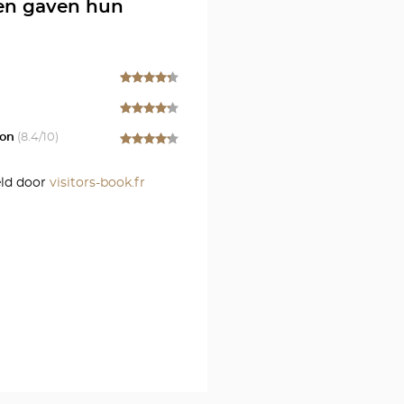
l
en gaven hun
r
on
(
8.4
/10)
ld door
visitors-book.fr