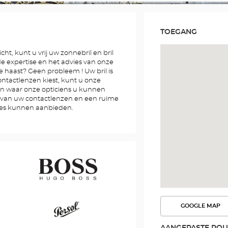
TOEGANG
cht, kunt u vrij uw zonnebril en bril
 de expertise en het advies van onze
e haast? Geen probleem ! Uw bril is
contactlenzen kiest, kunt u onze
n waar onze opticiens u kunnen
g van uw contactlenzen en een ruime
res kunnen aanbieden.
Hugo
GOOGLE MAP
BEKIJK
Boss
DE
ROUTE
AANGEPASTE ROU