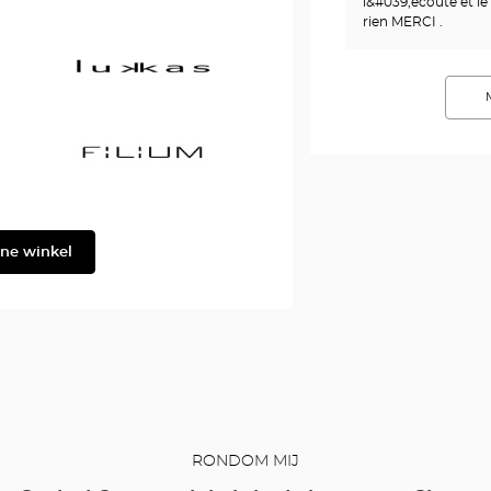
l&#039;ecoute et le
Gabbana
rien MERCI .
Georgio
Armani
Lukkas
Filium
ine winkel
RONDOM MIJ