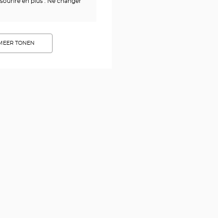
 sourire en plus . Ne changer
MEER TONEN