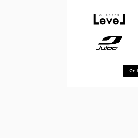
Façonnable
Level
Julbo
Onl