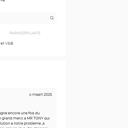
Routebeschrijving
naar
winkel
Opticien
CHECY
PARKEERPLAATS
Optical
Center
 et V&B.
4 maart 2025
eigne encore une fois du
n grand merci a MR TONY qui
lution a notre probleme ,a