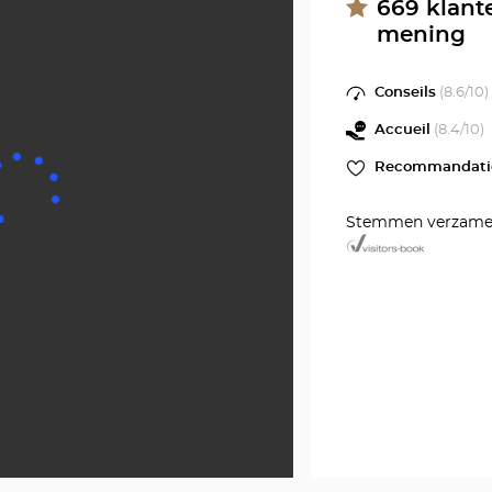
Optica
669
klant
mening
Cente
Conseils
(
8.6
/10)
Accueil
(
8.4
/10)
Recommandati
Stemmen verzame