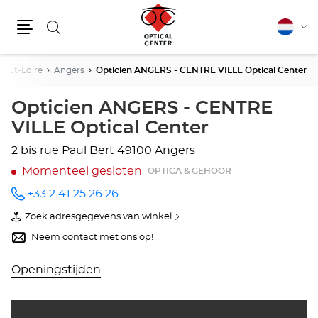
Zoeken
Nederla
Vera
Menu
van
taal
e-Et-Loire
Angers
Opticien ANGERS - CENTRE VILLE Optical Center
Opticien ANGERS - CENTRE
VILLE Optical Center
2 bis rue Paul Bert
49100 Angers
Momenteel gesloten
OPTICA & GEHOOR
+33 2 41 25 26 26
telefoonnummer
Zoek adresgegevens van winkel
van
Opticien
Neem contact met ons op!
ANGERS
-
CENTRE
Openingstijden
VILLE
Optical
Center