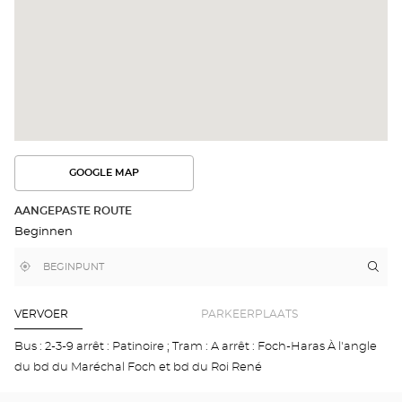
GOOGLE MAP
BEKIJK
DE
ROUTE
AANGEPASTE ROUTE
IN
Beginnen
GOOGLE
MAP
,
Bij
Rou
naa
vind
mij
win
een
in
Opt
Optical
de
Center
buurt
AN
VERVOER
PARKEERPLAATS
winkel
-
CE
Bus : 2-3-9 arrêt : Patinoire ; Tram : A arrêt : Foch-Haras À l'angle
VIL
du bd du Maréchal Foch et bd du Roi René
Opti
Cen