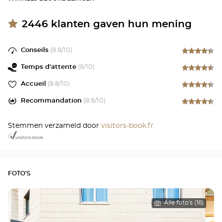
2446
klanten gaven hun mening
Conseils
(
8.8
/10)
Temps d'attente
(
9
/10)
Accueil
(
8.8
/10)
Recommandation
(
8.9
/10)
Stemmen verzameld door
visitors-book.fr
FOTO'S
Alle foto's (16)