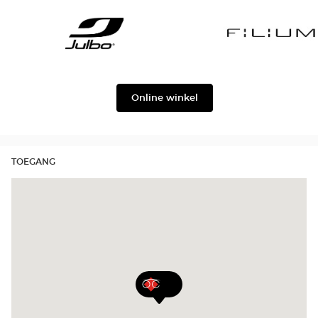
Gabbana
Georgio
Level
Armani
Julbo
Filium
Online winkel
TOEGANG