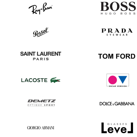
Ray
Hugo
Ban
Boss
Persol
Prada
Saint
Tom
Laurent
Ford
Lacoste
Oscar
version
Demetz
Dolce
&