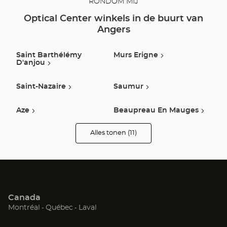
RONDOM MIJ
Optical Center winkels in de buurt van
Angers
Saint Barthélémy
Murs Erigne
D'anjou
Saint-Nazaire
Saumur
Aze
Beaupreau En Mauges
Alles tonen (11)
Sable Sur Sarthe
La Fleche
winkels
van
Optical
Center
Cholet
Ancenis-Saint-Géréon
Opticien
Saint Gereon
Canada
(Open
(Open
(Open
Montréal
Québec
Laval
in
in
in
een
een
een