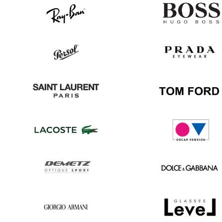
Ray
Hugo
Ban
Boss
Persol
Prada
Saint
Tom
Laurent
Ford
Lacoste
Oscar
version
Demetz
Dolce
&