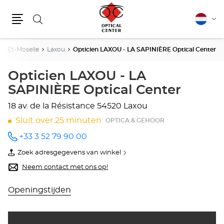
Zoeken
Nederla
Vera
Menu
van
taal
e-Et-Moselle
Laxou
Opticien LAXOU - LA SAPINIÈRE Optical Center
Opticien LAXOU - LA
SAPINIÈRE Optical Center
18 av. de la Résistance
54520 Laxou
Sluit over 25 minuten
OPTICA & GEHOOR
+33 3 52 79 90 00
telefoonnummer
Zoek adresgegevens van winkel
van
Opticien
Neem contact met ons op!
LAXOU
-
LA
Openingstijden
SAPINIÈRE
Optical
Center