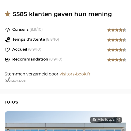
5585
klanten gaven hun mening
Conseils
(
8.9
/10)
Temps d'attente
(
8.8
/10)
Accueil
(
8.9
/10)
Recommandation
(
8.9
/10)
Stemmen verzameld door
visitors-book.fr
FOTO'S
Alle foto's (4)