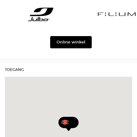
Gabbana
Georgio
Level
Armani
Julbo
Filium
Online winkel
TOEGANG