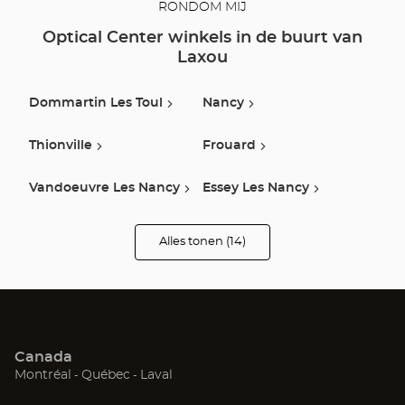
RONDOM MIJ
Optical Center winkels in de buurt van
Laxou
Dommartin Les Toul
Nancy
Thionville
Frouard
Vandoeuvre Les Nancy
Essey Les Nancy
Moncel-Lès-Luneville
Pont A Mousson
Alles tonen (14)
winkels
van
Optical
Jouy Aux Arches
Chaumont
Center
Opticien
Haudainville
Saint-Avold
Canada
Metz
Neufchateau
(Open
(Open
(Open
Montréal
Québec
Laval
in
in
in