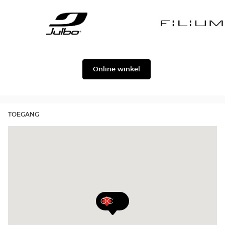
Gabbana
Georgio
Level
Armani
Julbo
Filium
Online winkel
TOEGANG