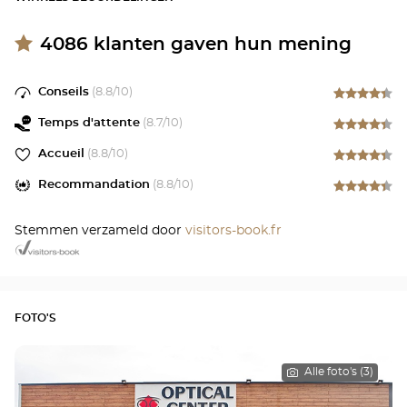
4086
klanten gaven hun mening
Conseils
(
8.8
/10)
Temps d'attente
(
8.7
/10)
Accueil
(
8.8
/10)
Recommandation
(
8.8
/10)
Stemmen verzameld door
visitors-book.fr
FOTO'S
Alle foto's (3)