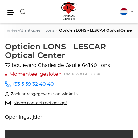
Zoeken
Nederla
Vera
Menu
van
taal
Pyrénées-Atlantiques
Lons
Opticien LONS - LESCAR Optical Center
Opticien LONS - LESCAR
Optical Center
72 boulevard Charles de Gaulle
64140 Lons
Momenteel gesloten
OPTICA & GEHOOR
+33 5 59 32 40 40
telefoonnummer
Zoek adresgegevens van winkel
van
Opticien
Neem contact met ons op!
LONS
-
LESCAR
Openingstijden
Optical
Center