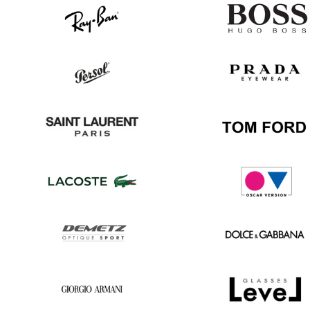
Ray
Hugo
Ban
Boss
Persol
Prada
Saint
Tom
Laurent
Ford
Lacoste
Oscar
version
Demetz
Dolce
&