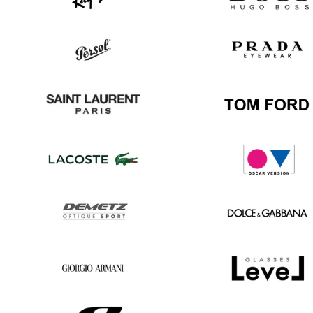
Ray
Hugo
Ban
Boss
Persol
Prada
Saint
Tom
Laurent
Ford
Lacoste
Oscar
version
Demetz
Dolce
&
Gabbana