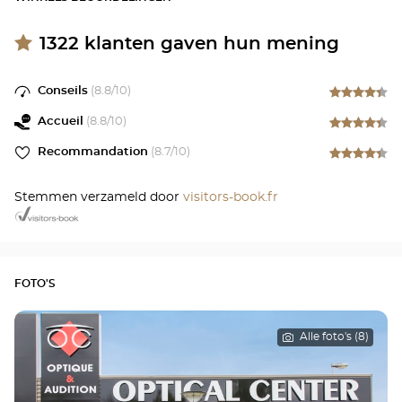
1322
klanten gaven hun mening
Conseils
(
8.8
/10)
Accueil
(
8.8
/10)
Recommandation
(
8.7
/10)
Stemmen verzameld door
visitors-book.fr
FOTO'S
Alle foto's (8)