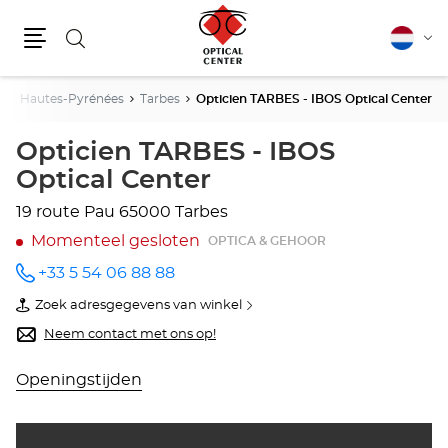
Zoeken
Nederla
Vera
Menu
van
taal
e
Hautes-Pyrénées
Tarbes
Opticien TARBES - IBOS Optical Center
Opticien TARBES - IBOS
Optical Center
19 route Pau
65000 Tarbes
Momenteel gesloten
OPTICA & GEHOOR
+33 5 54 06 88 88
telefoonnummer
Zoek adresgegevens van winkel
van
Opticien
Neem contact met ons op!
TARBES
-
IBOS
Openingstijden
Optical
Center