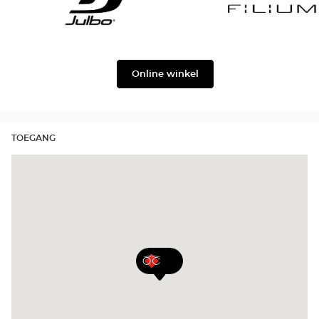
Georgio
Level
Armani
Julbo
Filium
Online winkel
TOEGANG