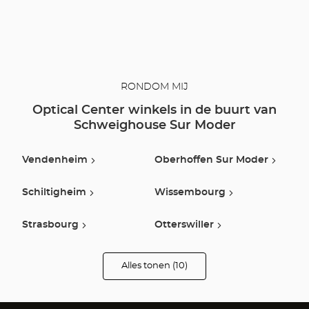
RONDOM MIJ
Optical Center winkels in de buurt van
Schweighouse Sur Moder
Vendenheim
Oberhoffen Sur Moder
Schiltigheim
Wissembourg
Strasbourg
Otterswiller
Houssen
Geispolsheim
Alles tonen (10)
winkels
van
Optical
Obernai
Buhl Lorraine
Center
Opticien