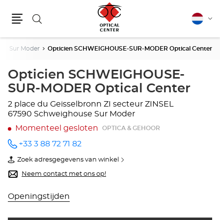
Zoeken
Nederla
Vera
Menu
van
taal
se Sur Moder
Opticien SCHWEIGHOUSE-SUR-MODER Optical Center
Opticien SCHWEIGHOUSE-
SUR-MODER Optical Center
2 place du Geisselbronn
ZI secteur ZINSEL
67590 Schweighouse Sur Moder
Momenteel gesloten
OPTICA & GEHOOR
+33 3 88 72 71 82
telefoonnummer
Zoek adresgegevens van winkel
van
Opticien
Neem contact met ons op!
SCHWEIGHOUSE-
SUR-
MODER
Openingstijden
Optical
Center