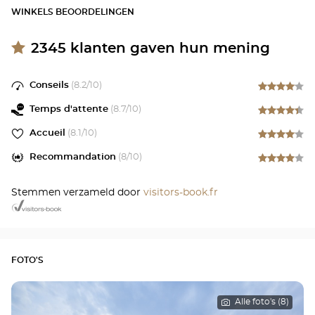
WINKELS BEOORDELINGEN
2345
klanten gaven hun mening
Conseils
(
8.2
/10)
Temps d'attente
(
8.7
/10)
Accueil
(
8.1
/10)
Recommandation
(
8
/10)
Stemmen verzameld door
visitors-book.fr
FOTO'S
Alle foto's (8)