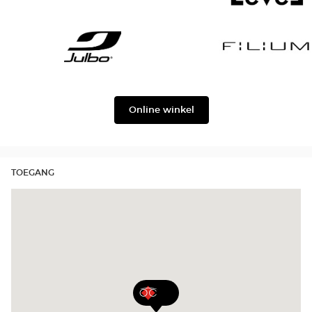
Gabbana
Georgio
Level
Armani
Julbo
Filium
Online winkel
TOEGANG