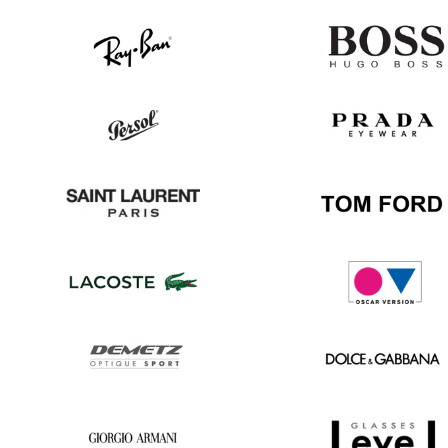
Ray
Hugo
Ban
Boss
Persol
Prada
Saint
Tom
Laurent
Ford
Lacoste
Oscar
version
Demetz
Dolce
&