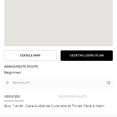
GOOGLE MAP
GEDETAILLEERD PLAN
BEKIJK
BEKIJK
HET
DE
GEDETAILLEERDE
ROUTE
PLAN
AANGEPASTE ROUTE
IN
Beginnen
GOOGLE
MAP
,
Bij
Rou
naa
vind
mij
win
een
in
Opt
Optical
de
Center
buurt
SC
VERVOER
PARKEERPLAATS
winkel
SUR
MO
Bus : 1 arrêt : Gare À côté de Cuisinella et Thiriet. Face à Wehr
Opti
Cen