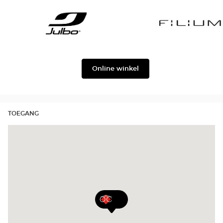
Gabbana
Georgio
Level
Armani
Julbo
Filium
Online winkel
TOEGANG