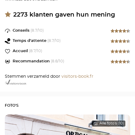
2273
klanten gaven hun mening
Conseils
(
8.7
/10)
Temps d'attente
(
8.7
/10)
Accueil
(
8.7
/10)
Recommandation
(
8.8
/10)
Stemmen verzameld door
visitors-book.fr
FOTO'S
Alle foto's (10)