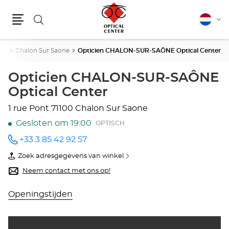
Zoeken
Nederla
Vera
Menu
van
taal
ire
Chalon Sur Saone
Opticien CHALON-SUR-SAÔNE Optical Center
Opticien CHALON-SUR-SAÔNE
Optical Center
1 rue Pont
71100 Chalon Sur Saone
Gesloten om 19:00
OPTISCH
+33 3 85 42 92 57
telefoonnummer
Zoek adresgegevens van winkel
van
Opticien
Neem contact met ons op!
CHALON-
SUR-
SAÔNE
Openingstijden
Optical
Center