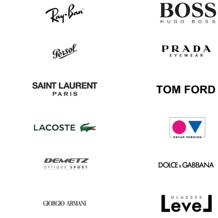
Ray
Hugo
Ban
Boss
Persol
Prada
Saint
Tom
Laurent
Ford
Lacoste
Oscar
version
Demetz
Dolce
&