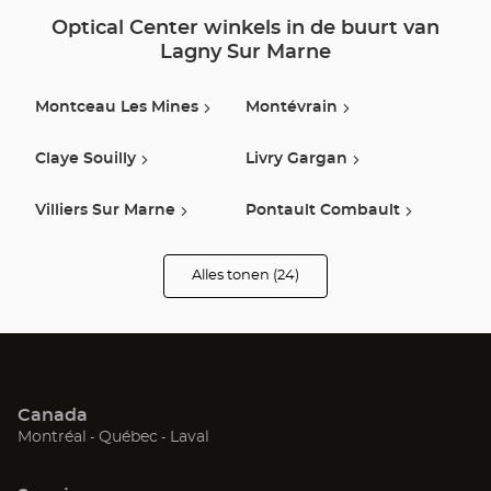
Optical Center winkels in de buurt van
Lagny Sur Marne
Montceau Les Mines
Montévrain
Claye Souilly
Livry Gargan
Villiers Sur Marne
Pontault Combault
Chennevieres Sur Marne
Couilly-Pont-Aux-Dames
Alles tonen (24)
winkels
van
Optical
Center
Le Raincy
Villemomble
Opticien
Pithiviers
Vert-Saint-Denis
Canada
Mareuil-Lès-Meaux
Aulnay Sous Bois
(Open
(Open
(Open
Montréal
Québec
Laval
in
in
in
een
een
een
Gonesse
Nogent Sur Marne