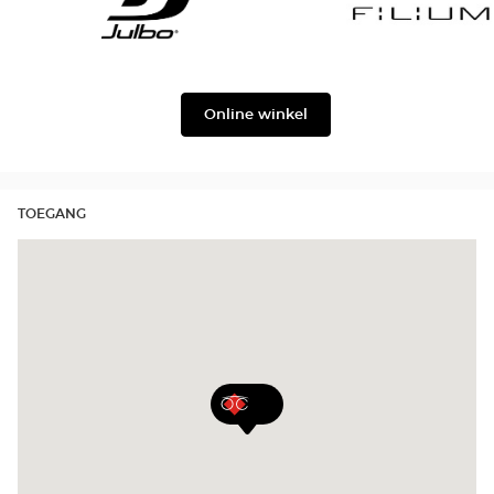
Georgio
Level
Armani
Julbo
Filium
Online winkel
TOEGANG