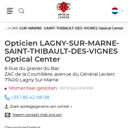
Zoeken
Nederla
Vera
Menu
van
taal
cien LAGNY-SUR-MARNE- SAINT-THIBAULT-DES-VIGNES Optical Center
Opticien LAGNY-SUR-MARNE-
SAINT-THIBAULT-DES-VIGNES
Optical Center
8 Rue du gravier du Bac
ZAC de la Courtillière, avenue du Général Leclerc
77400 Lagny Sur Marne
Momenteel gesloten
OPTICA & GEHOOR
+33 1 85 42 08 08
telefoonnummer
Zoek adresgegevens van winkel
van
Opticien
Neem contact met ons op!
LAGNY-
SUR-
MARNE-