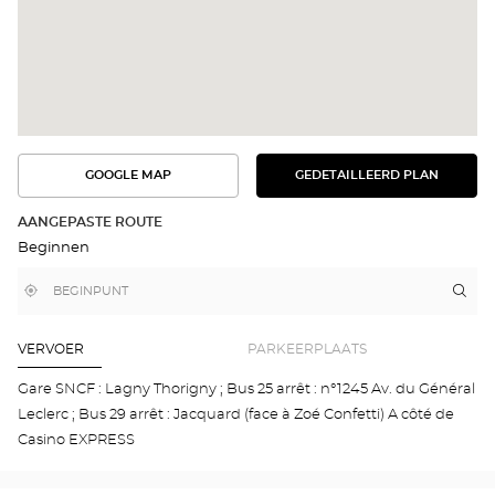
GOOGLE MAP
GEDETAILLEERD PLAN
BEKIJK
BEKIJK
HET
DE
GEDETAILLEERDE
ROUTE
PLAN
AANGEPASTE ROUTE
IN
Beginnen
GOOGLE
MAP
,
Bij
Rou
naa
vind
mij
win
een
in
Opt
Optical
de
Center
buurt
LAG
VERVOER
PARKEERPLAATS
winkel
SUR
MA
Gare SNCF : Lagny Thorigny ; Bus 25 arrêt : n°1245 Av. du Général
SAI
Leclerc ; Bus 29 arrêt : Jacquard (face à Zoé Confetti) A côté de
THI
DES
Casino EXPRESS
VIG
Opti
Cen