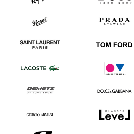
Ray
Hugo
Ban
Boss
Persol
Prada
Saint
Tom
Laurent
Ford
Lacoste
Oscar
version
Demetz
Dolce
&
Gabbana