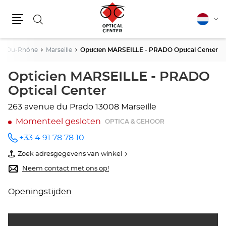
Zoeken
Nederla
Vera
Menu
van
taal
s-Du-Rhône
Marseille
Opticien MARSEILLE - PRADO Optical Center
Opticien MARSEILLE - PRADO
Optical Center
263 avenue du Prado
13008 Marseille
Momenteel gesloten
OPTICA & GEHOOR
+33 4 91 78 78 10
telefoonnummer
Zoek adresgegevens van winkel
van
Opticien
Neem contact met ons op!
MARSEILLE
-
PRADO
Openingstijden
Optical
Center