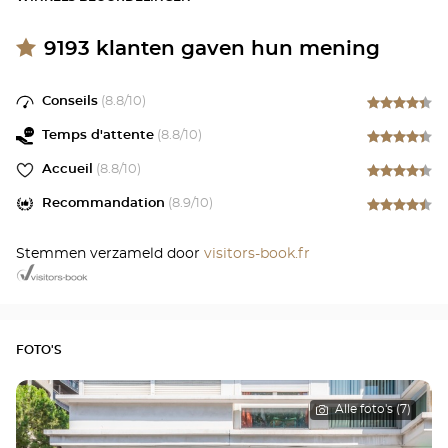
9193
klanten gaven hun mening
Conseils
(
8.8
/10)
Temps d'attente
(
8.8
/10)
Accueil
(
8.8
/10)
Recommandation
(
8.9
/10)
Stemmen verzameld door
visitors-book.fr
FOTO'S
Alle foto's (7)