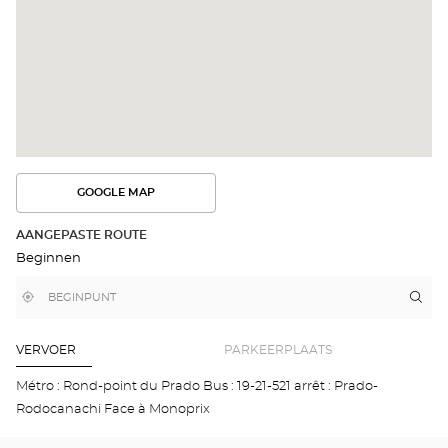
GOOGLE MAP
BEKIJK
DE
ROUTE
AANGEPASTE ROUTE
IN
Beginnen
GOOGLE
MAP
,
Bij
Rou
naa
vind
mij
win
een
in
Opt
Optical
de
Center
buurt
MAR
VERVOER
PARKEERPLAATS
winkel
-
PR
Métro : Rond-point du Prado Bus : 19-21-521 arrêt : Prado-
Opti
Rodocanachi Face à Monoprix
Cen