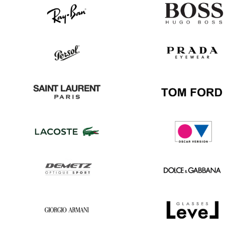
Ray
Hugo
Ban
Boss
Persol
Prada
Saint
Tom
Laurent
Ford
Lacoste
Oscar
version
Demetz
Dolce
&