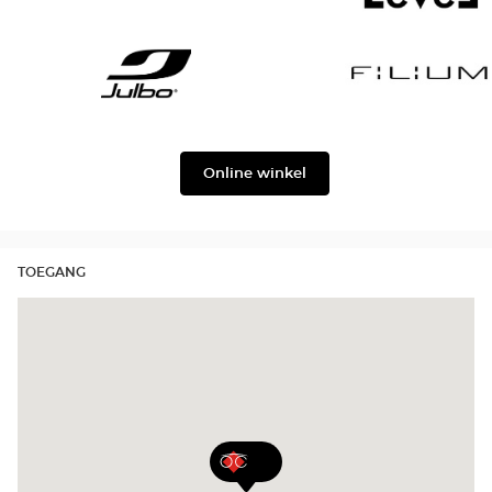
Gabbana
Georgio
Level
Armani
Julbo
Filium
Online winkel
TOEGANG