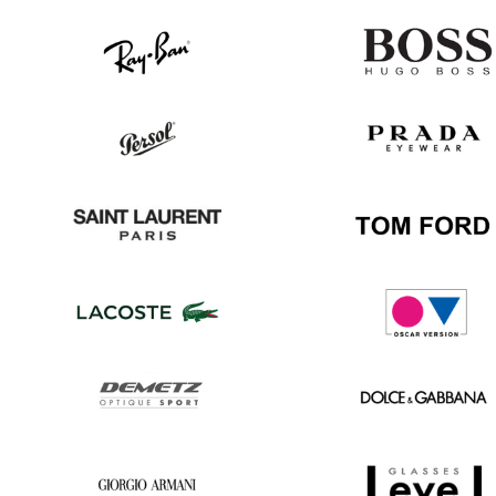
Ray
Hugo
Ban
Boss
Persol
Prada
Saint
Tom
Laurent
Ford
Lacoste
Oscar
version
Demetz
Dolce
&