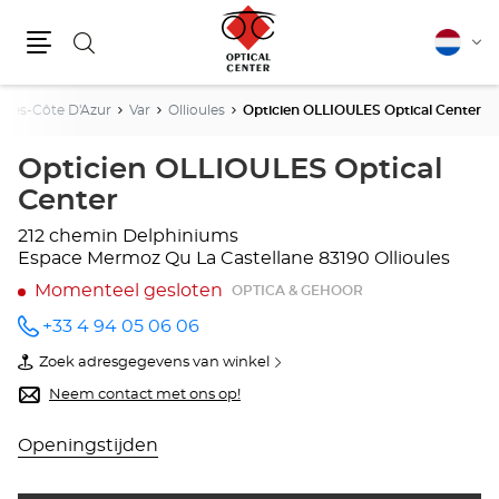
Zoeken
Nederla
Vera
Menu
van
taal
lpes-Côte D'Azur
Var
Ollioules
Opticien OLLIOULES Optical Center
Opticien OLLIOULES Optical
Center
212 chemin Delphiniums
Espace Mermoz Qu La Castellane
83190 Ollioules
Momenteel gesloten
OPTICA & GEHOOR
+33 4 94 05 06 06
telefoonnummer
Zoek adresgegevens van winkel
van
Opticien
Neem contact met ons op!
OLLIOULES
Optical
Center
Openingstijden