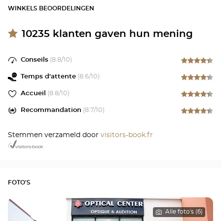
WINKELS BEOORDELINGEN
10235
klanten gaven hun mening
Conseils
(
8.8
/10)
Temps d'attente
(
8.6
/10)
Accueil
(
8.8
/10)
Recommandation
(
8.7
/10)
Stemmen verzameld door
visitors-book.fr
FOTO'S
Alle foto's (6)