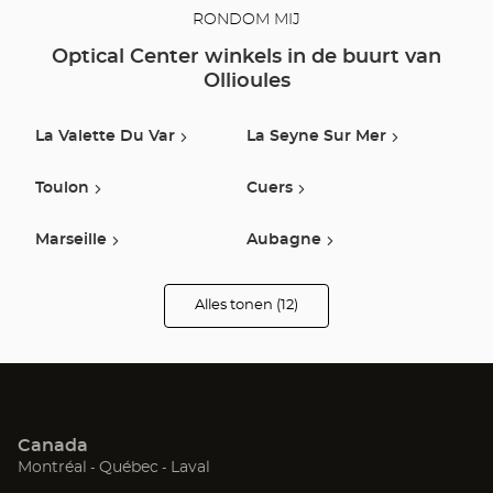
RONDOM MIJ
Optical Center winkels in de buurt van
Ollioules
La Valette Du Var
La Seyne Sur Mer
Toulon
Cuers
Marseille
Aubagne
Draguignan
Brignoles
Alles tonen (12)
winkels
van
Optical
Saint-Maximin-La-
Trets
Center
Sainte-Baume
Opticien
Aix En Provence
Gardanne
Canada
(Open
(Open
(Open
Montréal
Québec
Laval
in
in
in