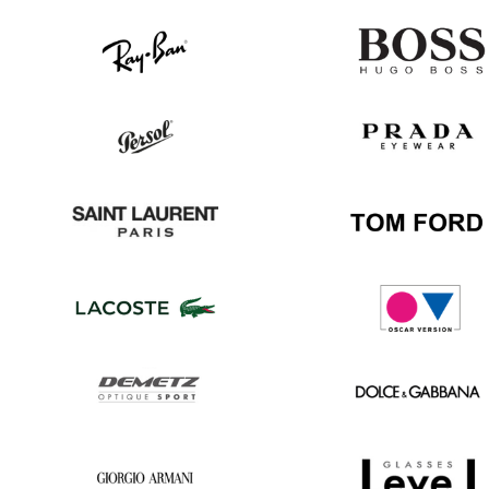
Ray
Hugo
Ban
Boss
Persol
Prada
Saint
Tom
Laurent
Ford
Lacoste
Oscar
version
Demetz
Dolce
&