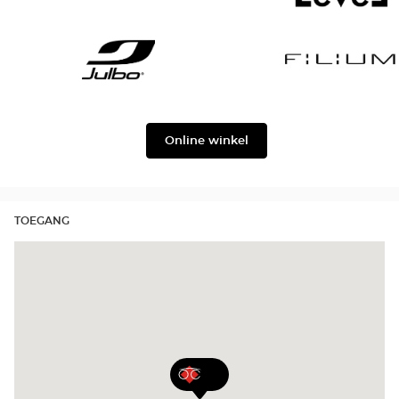
Gabbana
Georgio
Level
Armani
Julbo
Filium
Online winkel
TOEGANG