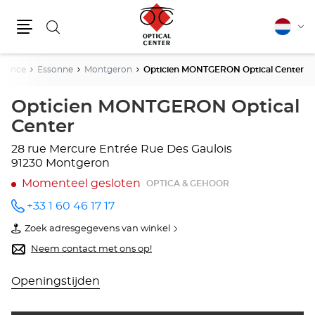
Zoeken
Nederla
Vera
Menu
van
taal
France
Essonne
Montgeron
Opticien MONTGERON Optical Center
Opticien MONTGERON Optical
Center
28 rue Mercure
Entrée Rue Des Gaulois
91230 Montgeron
Momenteel gesloten
OPTICA & GEHOOR
+33 1 60 46 17 17
telefoonnummer
Zoek adresgegevens van winkel
van
Opticien
Neem contact met ons op!
MONTGERON
Optical
Center
Openingstijden