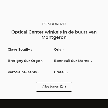
RONDOM MIJ
Optical Center winkels in de buurt van
Montgeron
Claye Souilly
Orly
Bretigny Sur Orge
Bonneuil Sur Marne
Vert-Saint-Denis
Créteil
Quincy Sous Senart
Epinay Sur Orge
Alles tonen (24)
winkels
van
Optical
Vitry Sur Seine
Fresnes
Center
Opticien
Pithiviers
Antony