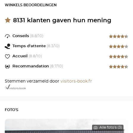
WINKELS BEOORDELINGEN
8131
klanten gaven hun mening
Conseils
(
8.8
/10)
Temps d'attente
(
8.3
/10)
Accueil
(
8.8
/10)
Recommandation
(
8.7
/10)
Stemmen verzameld door
visitors-book.fr
FOTO'S
Alle foto's (3)