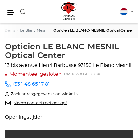
Zoeken
Nederla
Vera
Menu
van
taal
nt-Denis
Le Blanc Mesnil
Opticien LE BLANC-MESNIL Optical Center
Opticien LE BLANC-MESNIL
Optical Center
13 bis avenue Henri Barbusse
93150 Le Blanc Mesnil
Momenteel gesloten
OPTICA & GEHOOR
+33 1 48 65 17 81
telefoonnummer
Zoek adresgegevens van winkel
van
Opticien
Neem contact met ons op!
LE
BLANC-
MESNIL
Openingstijden
Optical
Center