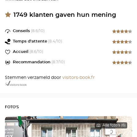
1749
klanten gaven hun mening
Conseils
(
8.6
/10)
Temps d'attente
(
8.4
/10)
Accueil
(
8.6
/10)
Recommandation
(
8.7
/10)
Stemmen verzameld door
visitors-book.fr
FOTO'S
Alle foto's (6)