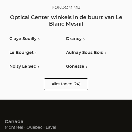
RONDOM MIJ
Optical Center winkels in de buurt van Le
Blanc Mesnil
Claye Souilly
Drancy
Le Bourget
Aulnay Sous Bois
Noisy Le Sec
Gonesse
Herblay
Le Raincy
Alles tonen (24)
winkels
van
Optical
Livry Gargan
Villemomble
Center
Opticien
Paris
Saint Denis
Canada
Bagnolet
Sarcelles
(Open
(Open
(Open
Montréal
Québec
Laval