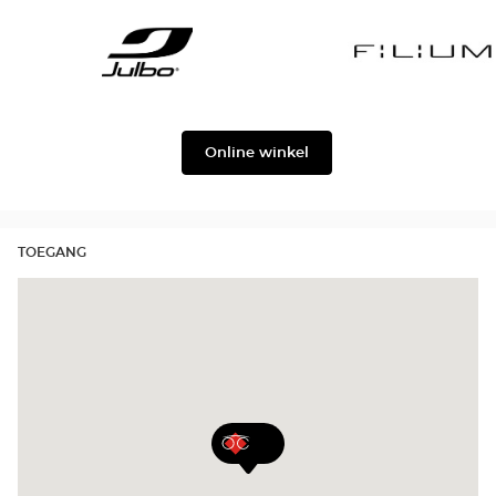
Gabbana
Georgio
Level
Armani
Julbo
Filium
Online winkel
TOEGANG