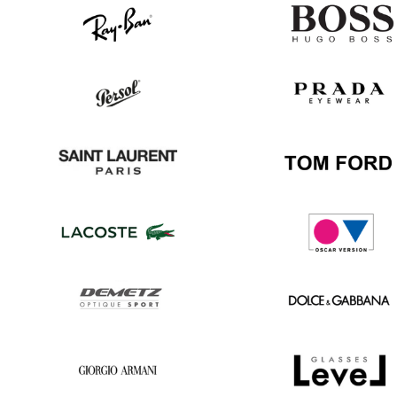
Ray
Hugo
Ban
Boss
Persol
Prada
Saint
Tom
Laurent
Ford
Lacoste
Oscar
version
Demetz
Dolce
&