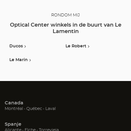
RONDOM MIJ
Optical Center winkels in de buurt van Le
Lamentin
Ducos
Le Robert
Le Marin
Canada
(Open
(Open
(Open
Montréal
Québec
Laval
in
in
in
een
een
een
Spanje
nieuw
nieuw
nieuw
(Open
(Open
(Open
Alicante
Elche
Torrevieja
venster)
venster)
venster)