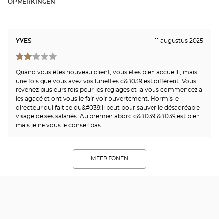
OPMERKINGEN
YVES
11 augustus 2025
Quand vous êtes nouveau client, vous êtes bien accueilli, mais
une fois que vous avez vos lunettes c&#039;est différent. Vous
revenez plusieurs fois pour les réglages et la vous commencez à
les agacé et ont vous le fair voir ouvertement. Hormis le
directeur qui fait ce qu&#039;il peut pour sauver le désagréable
visage de ses salariés. Au premier abord c&#039;&#039;est bien
mais je ne vous le conseil pas
MEER TONEN