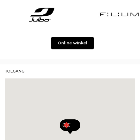
Gabbana
Georgio
Level
Armani
Julbo
Filium
Online winkel
TOEGANG