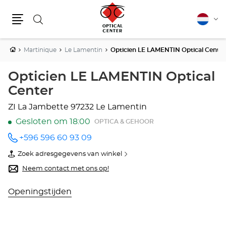
Zoeken
Nederla
Vera
Menu
van
taal
Home
Martinique
Le Lamentin
Opticien LE LAMENTIN Optical Center
Opticien LE LAMENTIN Optical
Center
ZI La Jambette
97232 Le Lamentin
Gesloten om 18:00
OPTICA & GEHOOR
+596 596 60 93 09
telefoonnummer
Zoek adresgegevens van winkel
van
Opticien
Neem contact met ons op!
LE
LAMENTIN
Optical
Openingstijden
Center