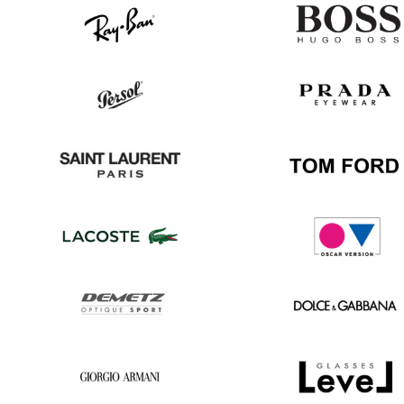
Ray
Hugo
Ban
Boss
Persol
Prada
Saint
Tom
Laurent
Ford
Lacoste
Oscar
version
Demetz
Dolce
&