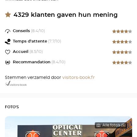
4329
klanten gaven hun mening
Conseils
(
8.4
/10)
Temps d'attente
(
7.7
/10)
Accueil
(
8.5
/10)
Recommandation
(
8.4
/10)
Stemmen verzameld door
visitors-book.fr
FOTO'S
Alle foto's (5)