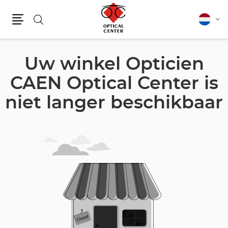
Zoeken
Nederla
Vera
Menu
van
taal
Uw winkel Opticien
CAEN Optical Center is
niet langer beschikbaar