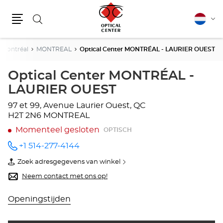
Zoeken
Nederla
Vera
Menu
van
taal
Montréal
MONTREAL
Optical Center MONTRÉAL - LAURIER OUEST
Optical Center MONTRÉAL -
LAURIER OUEST
97 et 99, Avenue Laurier Ouest, QC
H2T 2N6 MONTREAL
Momenteel gesloten
OPTISCH
+1 514-277-4144
telefoonnummer
Zoek adresgegevens van winkel
van
Optical
Neem contact met ons op!
Center
MONTRÉAL
-
Openingstijden
LAURIER
OUEST