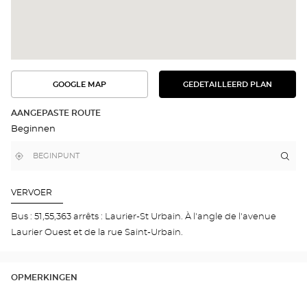
GOOGLE MAP
GEDETAILLEERD PLAN
BEKIJK
BEKIJK
HET
DE
GEDETAILLEERDE
ROUTE
PLAN
AANGEPASTE ROUTE
IN
Beginnen
GOOGLE
MAP
,
Bij
Rou
naa
vind
mij
win
een
in
Opti
Optical
de
Center
buurt
Cen
VERVOER
winkel
MO
-
Bus : 51,55,363 arrêts : Laurier-St Urbain. À l'angle de l'avenue
LAU
Laurier Ouest et de la rue Saint-Urbain.
OU
OPMERKINGEN