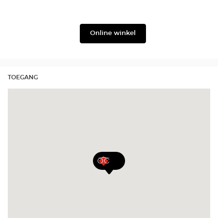
Gabbana
Filium
Online winkel
TOEGANG