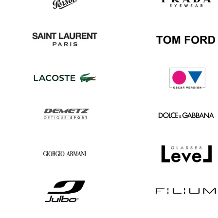
Ban
Boss
Persol
Prada
Saint
Tom
Laurent
Ford
Lacoste
Oscar
version
Demetz
Dolce
&
Gabbana
Georgio
Level
Armani