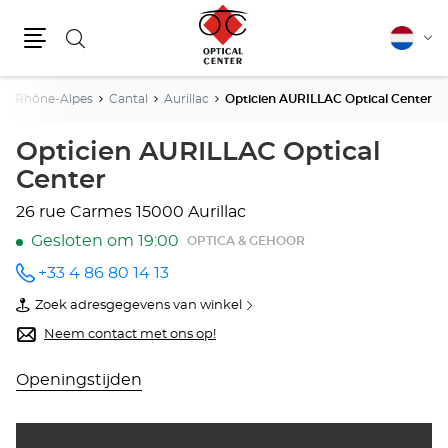
Zoeken
Nederla
Vera
Menu
van
taal
ne-Rhône-Alpes
Cantal
Aurillac
Opticien AURILLAC Optical Center
Opticien AURILLAC Optical
Center
26 rue Carmes
15000 Aurillac
Gesloten om 19:00
OPTICA & GEHOOR
+33 4 86 80 14 13
telefoonnummer
Zoek adresgegevens van winkel
van
Opticien
Neem contact met ons op!
AURILLAC
Optical
Center
Openingstijden