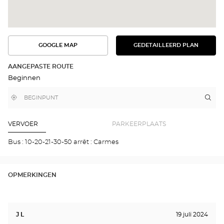
GOOGLE MAP
GEDETAILLEERD PLAN
BEKIJK
BEKIJK
HET
DE
GEDETAILLEERDE
ROUTE
PLAN
AANGEPASTE ROUTE
IN
Beginnen
GOOGLE
MAP
,
Bij
Rou
naa
vind
mij
win
een
in
Opt
Optical
de
Center
buurt
AUR
VERVOER
PARKEERPLAATS
winkel
Opti
Cen
Bus : 10-20-21-30-50 arrêt : Carmes
OPMERKINGEN
J L
19 juli 2024