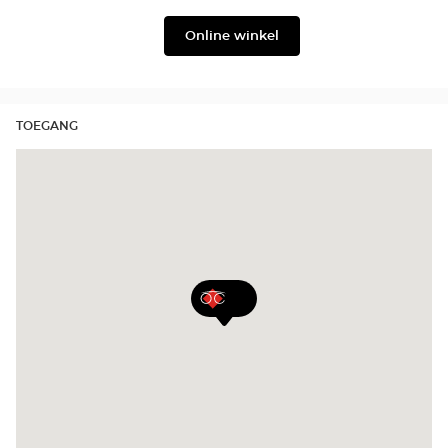
Julbo
Filium
Online winkel
TOEGANG