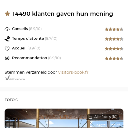
14490
klanten gaven hun mening
Conseils
(
8.9
/10)
Temps d'attente
(
8.7
/10)
Accueil
(
8.9
/10)
Recommandation
(
8.9
/10)
Stemmen verzameld door
visitors-book.fr
FOTO'S
Alle foto's (10)