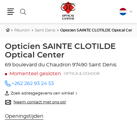
Zoeken
Nederla
Vera
Menu
van
taal
Home
Réunion
Saint Denis
Opticien SAINTE CLOTILDE Optical Cente
Opticien SAINTE CLOTILDE
Optical Center
69 boulevard du Chaudron
97490 Saint Denis
Momenteel gesloten
OPTICA & GEHOOR
+262 262 93 24 53
telefoonnummer
Zoek adresgegevens van winkel
van
Opticien
Neem contact met ons op!
SAINTE
CLOTILDE
Optical
Openingstijden
Center