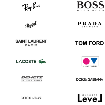
Ray
Hugo
Ban
Boss
Persol
Prada
Saint
Tom
Laurent
Ford
Lacoste
Oscar
version
Demetz
Dolce
&