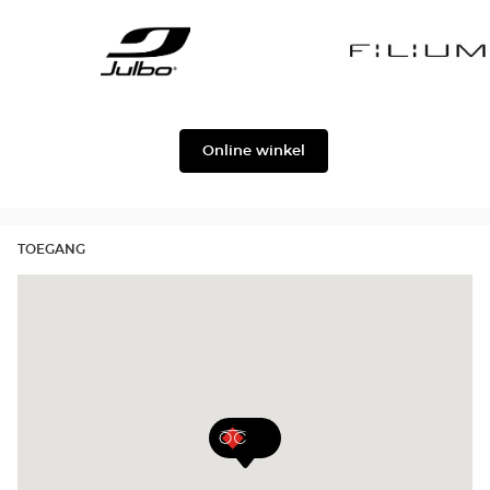
Gabbana
Georgio
Level
Armani
Julbo
Filium
Online winkel
TOEGANG