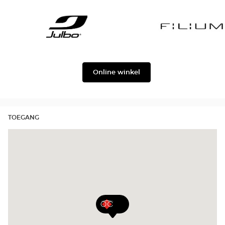
Gabbana
Georgio
Level
Armani
Julbo
Filium
Online winkel
TOEGANG