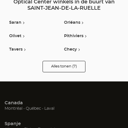
Optical Center winkels in de buurt van
SAINT-JEAN-DE-LA-RUELLE
Saran
Orléans
Olivet
Pithiviers
Tavers
Checy
Saint Denis Lanneray
Alles tonen (7)
winkels
van
Optical
Center
Opticien
Canada
(Open
(Open
(Open
Montréal
Québec
Laval
in
in
in
een
een
een
Spanje
nieuw
nieuw
nieuw