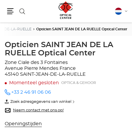
Zoeken
Nederla
Vera
Menu
van
taal
AN-DE-LA-RUELLE
Opticien SAINT JEAN DE LA RUELLE Optical Center
Opticien SAINT JEAN DE LA
RUELLE Optical Center
Zone Ciale des 3 Fontaines
Avenue Pierre Mendes France
45140 SAINT-JEAN-DE-LA-RUELLE
Momenteel gesloten
OPTICA & GEHOOR
+33 2 46 91 06 06
telefoonnummer
Zoek adresgegevens van winkel
van
Opticien
Neem contact met ons op!
SAINT
JEAN
DE
Openingstijden
LA
RUELLE