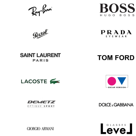
Ray
Hugo
Ban
Boss
Persol
Prada
Saint
Tom
Laurent
Ford
Lacoste
Oscar
version
Demetz
Dolce
&