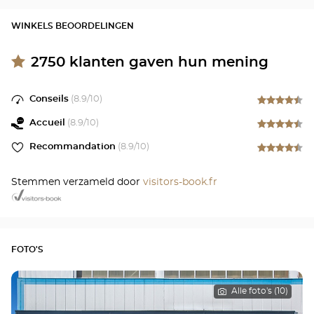
WINKELS BEOORDELINGEN
2750
klanten gaven hun mening
Conseils
(
8.9
/10)
Accueil
(
8.9
/10)
Recommandation
(
8.9
/10)
Stemmen verzameld door
visitors-book.fr
FOTO'S
Alle foto's (10)