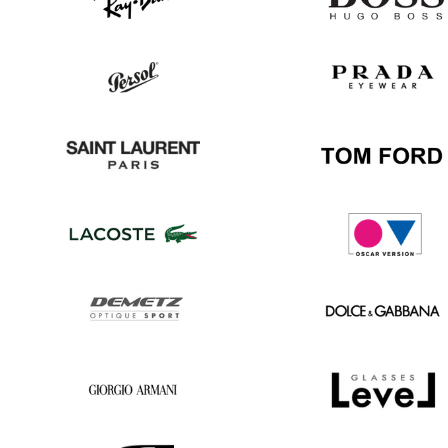
Ray
Hugo
Ban
Boss
Persol
Prada
Saint
Tom
Laurent
Ford
Lacoste
Oscar
version
Demetz
Dolce
&
Gabbana