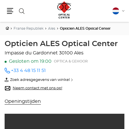
Zoeken
Nederla
Vera
Menu
van
taal
Home
Franse Republiek
Ales
Opticien ALES Optical Center
Opticien ALES Optical Center
Impasse du Gardonnet
30100 Ales
Gesloten om 19:00
OPTICA & GEHOOR
+33 4 48 15 11 51
telefoonnummer
Zoek adresgegevens van winkel
van
Opticien
Neem contact met ons op!
ALES
Optical
Center
Openingstijden