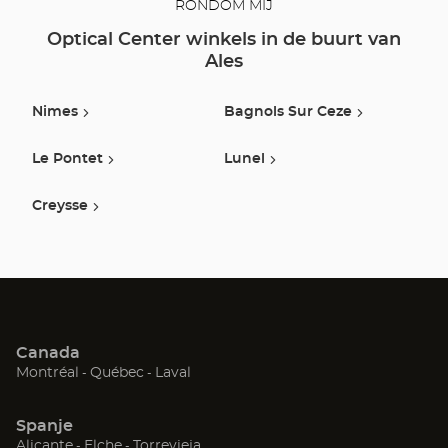
RONDOM MIJ
Optical Center winkels in de buurt van
Ales
Nimes
Bagnols Sur Ceze
Le Pontet
Lunel
Creysse
Canada
(Open
(Open
(Open
Montréal
Québec
Laval
in
in
in
een
een
een
Spanje
nieuw
nieuw
nieuw
(Open
(Open
(Open
Alicante
Elche
Torrevieja
venster)
venster)
venster)