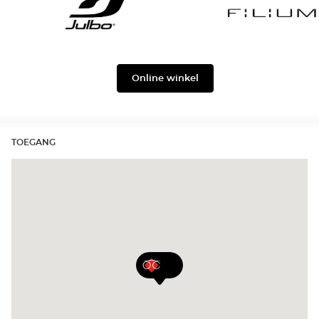
Georgio
Level
Armani
Julbo
Filium
Online winkel
TOEGANG