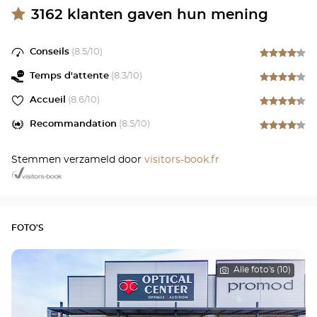
3162
klanten gaven hun mening
Conseils
(
8.5
/10)
Temps d'attente
(
8.3
/10)
Accueil
(
8.6
/10)
Recommandation
(
8.5
/10)
Stemmen verzameld door
visitors-book.fr
FOTO'S
Alle foto's (10)