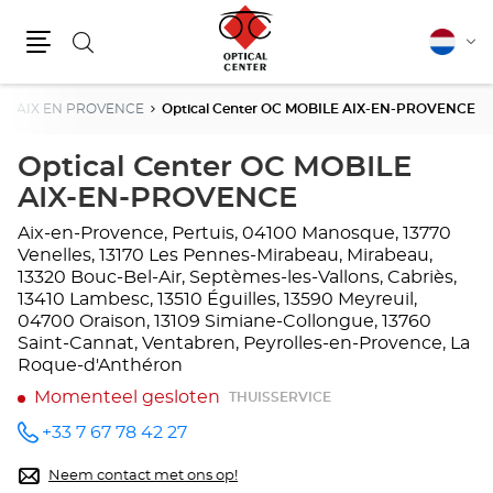
Zoeken
Nederla
Vera
Menu
van
taal
AIX EN PROVENCE
Optical Center OC MOBILE AIX-EN-PROVENCE
Optical Center OC MOBILE
AIX-EN-PROVENCE
Aix-en-Provence, Pertuis, 04100 Manosque, 13770
Venelles, 13170 Les Pennes-Mirabeau, Mirabeau,
13320 Bouc-Bel-Air, Septèmes-les-Vallons, Cabriès,
13410 Lambesc, 13510 Éguilles, 13590 Meyreuil,
04700 Oraison, 13109 Simiane-Collongue, 13760
Saint-Cannat, Ventabren, Peyrolles-en-Provence, La
Roque-d'Anthéron
Momenteel gesloten
THUISSERVICE
+33 7 67 78 42 27
telefoonnummer
Neem contact met ons op!