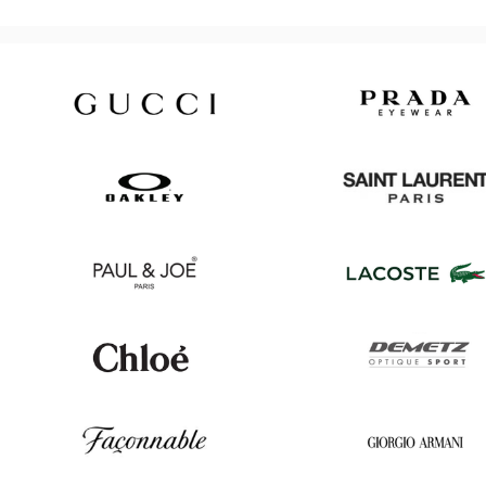
Gucci
Prada
Oakley
Saint
Laurent
Paul
Lacoste
&
Joe
Chloé
Demetz