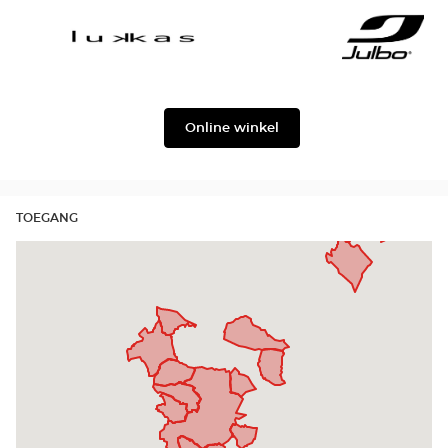
Façonnable
Georgio
Armani
Lukkas
Julbo
Online winkel
TOEGANG