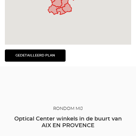
GEDETAILLEERD PLAN
BEKIJK
HET
GEDETAILLEERDE
PLAN
RONDOM MIJ
Optical Center winkels in de buurt van
AIX EN PROVENCE