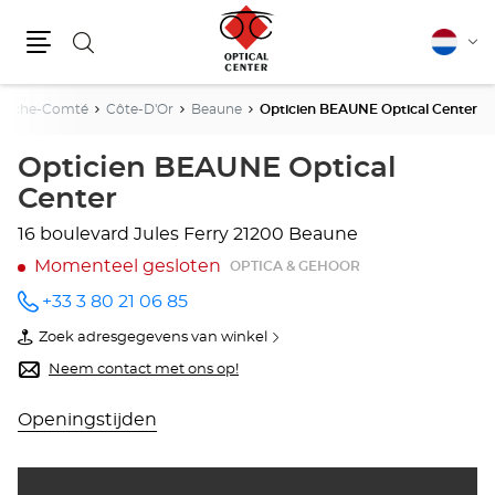
Zoeken
Nederla
Vera
Menu
van
taal
anche-Comté
Côte-D'Or
Beaune
Opticien BEAUNE Optical Center
Opticien BEAUNE Optical
Center
16 boulevard Jules Ferry
21200 Beaune
Momenteel gesloten
OPTICA & GEHOOR
+33 3 80 21 06 85
telefoonnummer
Zoek adresgegevens van winkel
van
Opticien
Neem contact met ons op!
BEAUNE
Optical
Center
Openingstijden