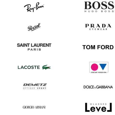
Ray
Hugo
Ban
Boss
Persol
Prada
Saint
Tom
Laurent
Ford
Lacoste
Oscar
version
Demetz
Dolce
&