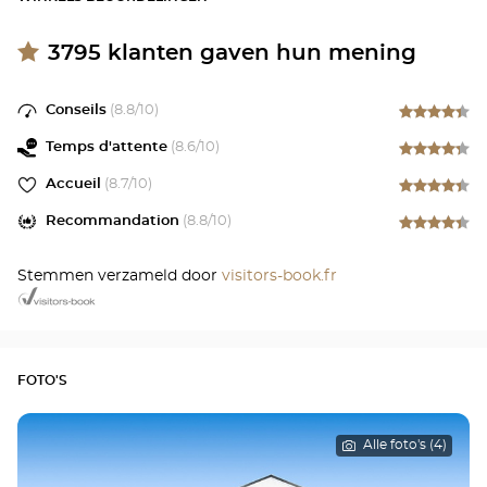
3795
klanten gaven hun mening
Conseils
(
8.8
/10)
Temps d'attente
(
8.6
/10)
Accueil
(
8.7
/10)
Recommandation
(
8.8
/10)
Stemmen verzameld door
visitors-book.fr
FOTO'S
Alle foto's (4)