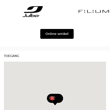
Gabbana
Georgio
Level
Armani
Julbo
Filium
Online winkel
TOEGANG