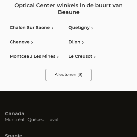
Optical Center winkels in de buurt van
Beaune
Chalon Sur Saone
Quetigny
Chenove
Dijon
Montceau Les Mines
Le Creusot
Ahuy
Autun
Alles tonen (9)
winkels
van
Optical
Ecole Valentin
Center
Opticien
Canada
(Open
(Open
(Open
Montréal
Québec
Laval
in
in
in
een
een
een
Spanje
nieuw
nieuw
nieuw