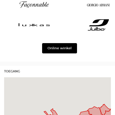
Chloé
Demetz
Façonnable
Georgio
Armani
Lukkas
Julbo
Online winkel
TOEGANG