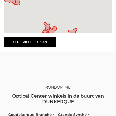
GEDETAILLEERD PLAN
BEKIJK
HET
GEDETAILLEERDE
PLAN
RONDOM MIJ
Optical Center winkels in de buurt van
DUNKERQUE
Coudekerque Branche
Grande Synthe