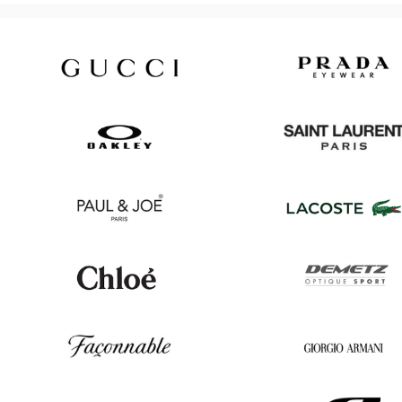
Gucci
Prada
Oakley
Saint
Laurent
Paul
Lacoste
&
Joe
Chloé
Demetz