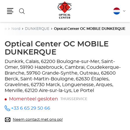
Zoeken
Nederla
Vera
Menu
van
taal
ance
Nord
DUNKERQUE
Optical Center OC MOBILE DUNKERQUE
Optical Center OC MOBILE
DUNKERQUE
Dunkirk, Calais, 62200 Boulogne-sur-Mer, Saint-
Omer, 59190 Hazebrouck, Cambrai, Coudekerque-
Branche, 59760 Grande-Synthe, Outreau, 62600
Berck, Saint-Martin-Boulogne, 62630 Étaples,
Gravelines, 62730 Marck, Longuenesse, Arques,
Merville, 62120 Aire-sur-la-Lys, Le Portel
Momenteel gesloten
THUISSERVICE
+33 6 65 29 50 66
telefoonnummer
Neem contact met ons op!