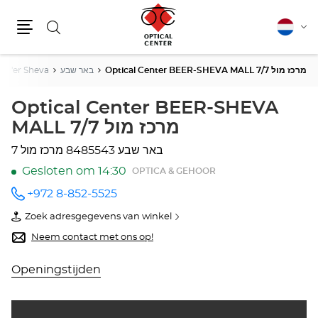
Zoeken
Nederla
Vera
Menu
van
taal
Be'er Sheva
באר שבע
Optical Center BEER-SHEVA MALL 7/7 מרכז מול
Optical Center BEER-SHEVA
MALL 7/7 מרכז מול
8485543 באר שבע
מרכז מול 7
Gesloten om 14:30
OPTICA & GEHOOR
+972 8-852-5525
telefoonnummer
Zoek adresgegevens van winkel
van
Optical
Neem contact met ons op!
Center
BEER-
SHEVA
Openingstijden
MALL
7/7
מרכז
מול