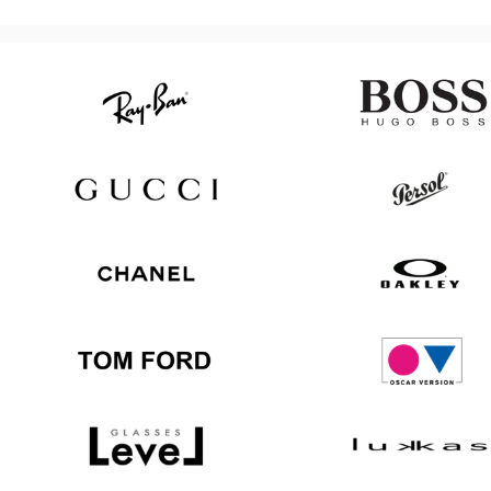
Ray
Hugo
Ban
Boss
Gucci
Persol
Chanel
Oakley
Tom
Oscar
Ford
version