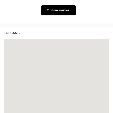
Lukkas
Julbo
Online winkel
TOEGANG