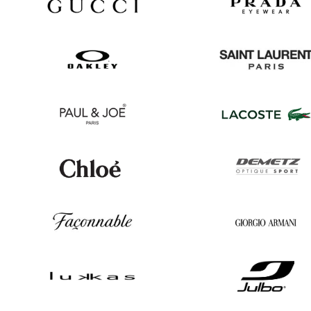
Gucci
Prada
Oakley
Saint
Laurent
Paul
Lacoste
&
Joe
Chloé
Demetz
Façonnable
Georgio
Armani