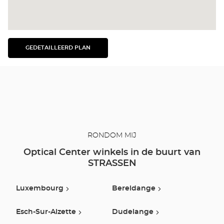
GEDETAILLEERD PLAN
BEKIJK
HET
GEDETAILLEERDE
PLAN
RONDOM MIJ
Optical Center winkels in de buurt van
STRASSEN
Luxembourg
Bereldange
Esch-Sur-Alzette
Dudelange