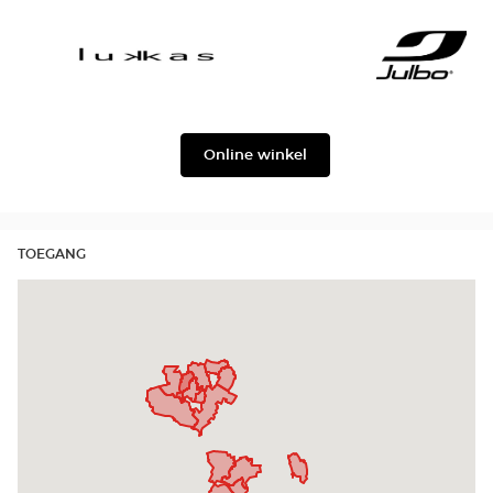
Façonnable
Georgio
Armani
Lukkas
Julbo
Online winkel
TOEGANG