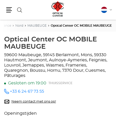
Zoeken
Nederla
Vera
Menu
van
taal
-France
Nord
MAUBEUGE
Optical Center OC MOBILE MAUBEUGE
Optical Center OC MOBILE
MAUBEUGE
59600 Maubeuge, 59145 Berlaimont, Mons, 59330
Hautmont, Jeumont, Aulnoye-Aymeries, Feignies,
Louvroil, Jemappes, Wasmes, Frameries,
Quaregnon, Boussu, Hornu, 7370 Dour, Cuesmes,
Pâturages
Gesloten om 19:00
THUISSERVICE
+33 6 24 67 73 55
telefoonnummer
Neem contact met ons op!
Openingstijden