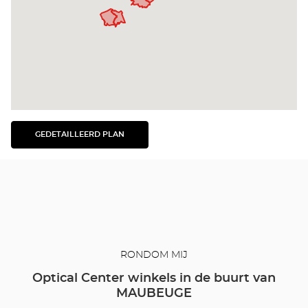
GEDETAILLEERD PLAN
BEKIJK
HET
GEDETAILLEERDE
PLAN
RONDOM MIJ
Optical Center winkels in de buurt van
MAUBEUGE