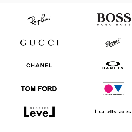
Ray
Hugo
Ban
Boss
Gucci
Persol
Chanel
Oakley
Tom
Oscar
Ford
version
Level
Lukkas