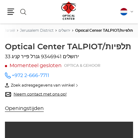
Zoeken
Nederla
Vera
Menu
van
taal
at Israël
Jerusalem District
ירושלים
Optical Center TALPIOT/תלפיות
Optical Center TALPIOT/תלפיות
9346941 ירושלים
גנרל פייר קניג 33
Momenteel gesloten
OPTICA & GEHOOR
+972 2-666-7711
telefoonnummer
Zoek adresgegevens van winkel
van
Optical
Neem contact met ons op!
Center
TALPIOT/תלפיות
Openingstijden