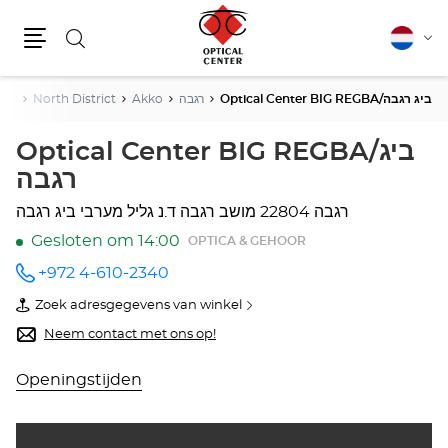
Zoeken
Nederla
Vera
Menu
van
taal
raël
North District
Akko
רגבה
Optical Center BIG REGBA/ביג רגבה
Optical Center BIG REGBA/ביג
רגבה
22804 רגבה
מושב רגבה ד.נ גליל מערבי
ביג רגבה
Gesloten om 14:00
OPTICA & GEHOOR
+972 4-610-2340
telefoonnummer
Zoek adresgegevens van winkel
van
Optical
Neem contact met ons op!
Center
BIG
REGBA/ביג
Openingstijden
רגבה