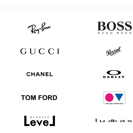
Ray
Hugo
Ban
Boss
Gucci
Persol
Chanel
Oakley
Tom
Oscar
Ford
version