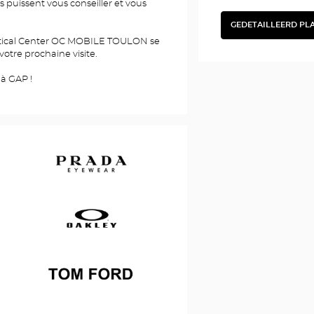
 puissent vous conseiller et vous
GEDETAILLEERD PL
BEKIJK
HET
ptical Center OC MOBILE TOULON se
GEDETAI
PLAN
 votre prochaine visite.
 à GAP !
Prada
Oakley