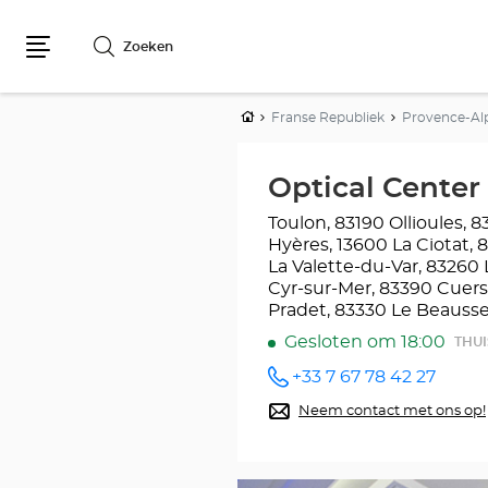
Zoeken
Menu
Home
Franse Republiek
Provence-Al
Optical Cent
Toulon, 83190 Ollioules,
Hyères, 13600 La Ciotat, 
La Valette-du-Var, 83260 
Cyr-sur-Mer, 83390 Cuers
Pradet, 83330 Le Beausse
Gesloten om 18:00
THUI
+33 7 67 78 42 27
telefoonnummer
Neem contact met ons op!