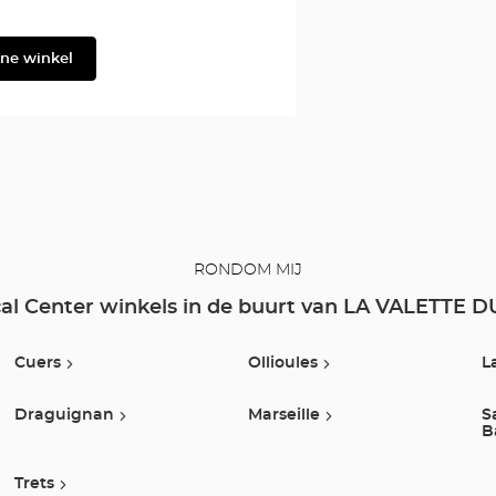
Filium
ine winkel
RONDOM MIJ
al Center winkels in de buurt van LA VALETTE 
Cuers
Ollioules
L
Draguignan
Marseille
S
B
Trets