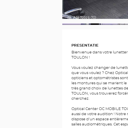
Alle foto's (10)
FOTO'S
PRESENTATIE
Bienvenue dans votre lunette
TOULON !
Vous voulez changer de lunett
que vous voulez ? Chez Optic
opticiens et optométristes sont
les montures qui se marient le
très grand choix de lunettes de
TOULON, vous trouverez forcém
cherchez.
Optical Center OC MOBILE TOU
aussi de votre audition ! Not
dispose d'un espace entièreme
salles audiométriques. Cet espa