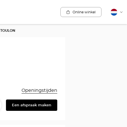
Online winkel
Nederla
Vera
van
taal
E TOULON
Openingstijden
Een afspraak maken
ummer
elen