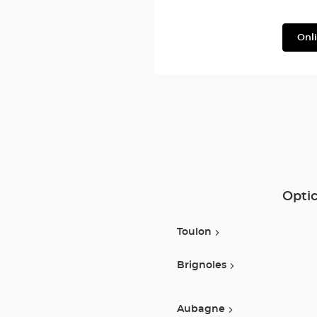
Julbo
Onl
Optic
Toulon
Brignoles
Aubagne