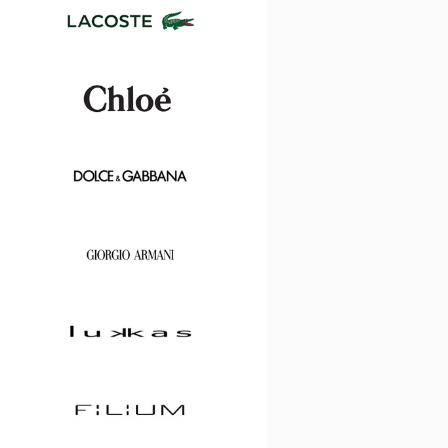
Tom
Ford
Lacoste
Chloé
Dolce
&
Gabbana
Georgio
Armani
Lukkas