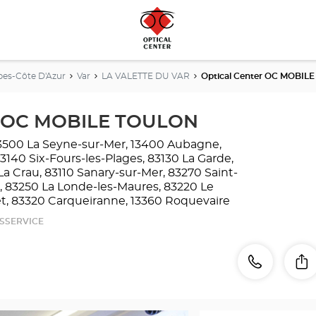
pes-Côte D'Azur
Var
LA VALETTE DU VAR
Optical Center OC MOBIL
er OC MOBILE TOULON
 83500 La Seyne-sur-Mer, 13400 Aubagne,
83140 Six-Fours-les-Plages, 83130 La Garde,
La Crau, 83110 Sanary-sur-Mer, 83270 Saint-
, 83250 La Londe-les-Maures, 83220 Le
t, 83320 Carqueiranne, 13360 Roquevaire
SSERVICE
telefoonn
Bellen
D