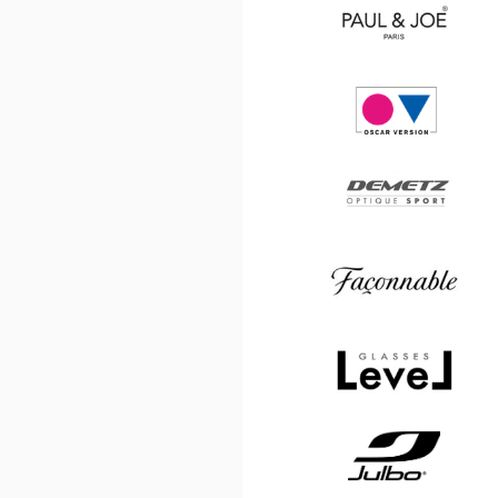
Saint
Laurent
Paul
&
Joe
Oscar
version
Demetz
Façonnable
Level