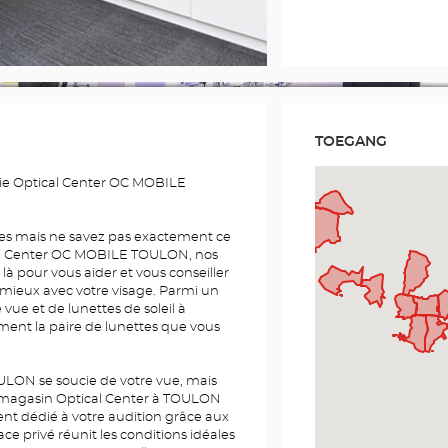
TOEGANG
rie Optical Center OC MOBILE
es mais ne savez pas exactement ce
al Center OC MOBILE TOULON, nos
 là pour vous aider et vous conseiller
 mieux avec votre visage. Parmi un
 vue et de lunettes de soleil à
ent la paire de lunettes que vous
LON se soucie de votre vue, mais
re magasin Optical Center à TOULON
nt dédié à votre audition grâce aux
ce privé réunit les conditions idéales