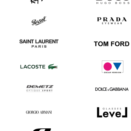
Ray
Hugo
Ban
Boss
Persol
Prada
Saint
Tom
Laurent
Ford
Lacoste
Oscar
version
Demetz
Dolce
&
Gabbana