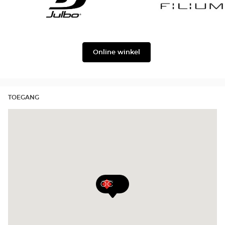
Georgio
Level
Armani
Julbo
Filium
Online winkel
TOEGANG