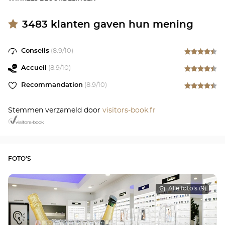
3483
klanten gaven hun mening
Conseils
(
8.9
/10)
Accueil
(
8.9
/10)
Recommandation
(
8.9
/10)
Stemmen verzameld door
visitors-book.fr
FOTO'S
Alle foto's (9)