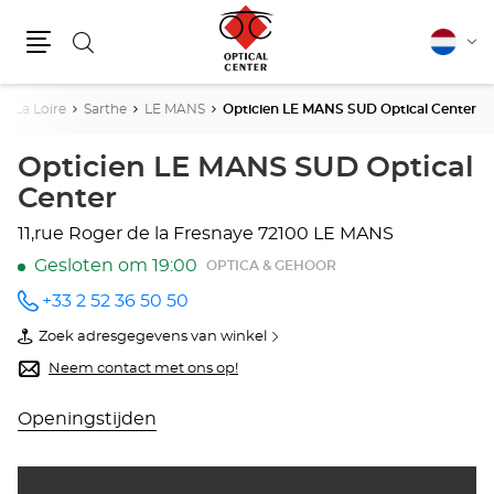
Zoeken
Nederla
Vera
Menu
van
taal
e La Loire
Sarthe
LE MANS
Opticien LE MANS SUD Optical Center
Opticien LE MANS SUD Optical
Center
11,rue Roger de la Fresnaye
72100 LE MANS
Gesloten om 19:00
OPTICA & GEHOOR
+33 2 52 36 50 50
telefoonnummer
Zoek adresgegevens van winkel
van
Opticien
Neem contact met ons op!
LE
MANS
SUD
Openingstijden
Optical
Center