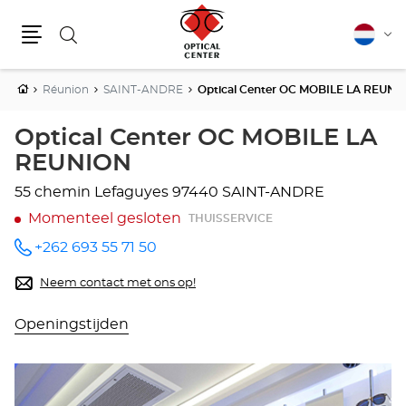
Zoeken
Nederla
Vera
Menu
van
taal
Home
Réunion
SAINT-ANDRE
Optical Center OC MOBILE LA REUNI
Optical Center OC MOBILE LA
REUNION
55 chemin Lefaguyes
97440 SAINT-ANDRE
Momenteel gesloten
THUISSERVICE
+262 693 55 71 50
telefoonnummer
Neem contact met ons op!
Openingstijden