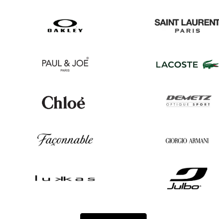
Gucci
Prada
Oakley
Saint
Laurent
Paul
Lacoste
&
Joe
Chloé
Demetz
Façonnable
Georgio
Armani
Lukkas
Julbo