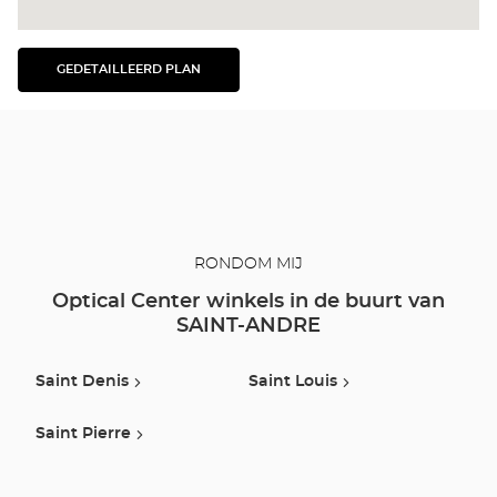
GEDETAILLEERD PLAN
BEKIJK
HET
GEDETAILLEERDE
PLAN
RONDOM MIJ
Optical Center winkels in de buurt van
SAINT-ANDRE
Saint Denis
Saint Louis
Saint Pierre