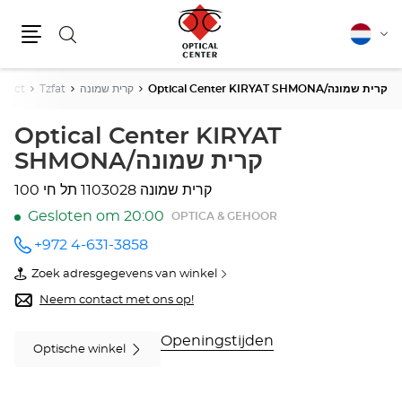
Zoeken
Nederla
Vera
Menu
van
taal
trict
Tzfat
קרית שמונה
Optical Center KIRYAT SHMONA/קרית שמונה
Optical Center KIRYAT
SHMONA/קרית שמונה
1103028 קרית שמונה
תל חי 100
Gesloten om 20:00
OPTICA & GEHOOR
+972 4-631-3858
telefoonnummer
Zoek adresgegevens van winkel
van
Optical
Neem contact met ons op!
Center
KIRYAT
SHMONA/קרית
Openingstijden
Optische winkel
שמונה