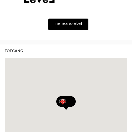
Ford
version
Level
Lukkas
Online winkel
TOEGANG