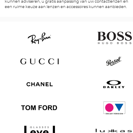
kunnen adviseren, u gratis aanpassing van uw contactlenzen en
een ruime keuze aan lenzen en accessoires kunnen aanbieden.
Ray
Hugo
Ban
Boss
Gucci
Persol
Chanel
Oakley
Tom
Oscar