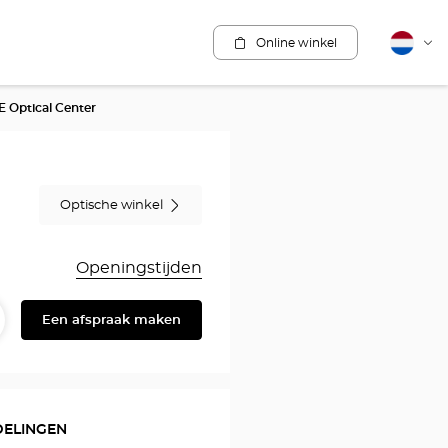
Online winkel
Nederla
Vera
van
taal
 Optical Center
Optische winkel
Openingstijden
Een afspraak maken
elen
eschrijving
en
DELINGEN