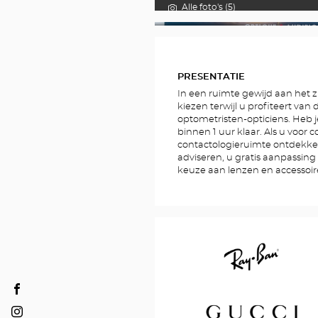
Alle foto's (5)
FOTO'S
PRESENTATIE
In een ruimte gewijd aan het zi
kiezen terwijl u profiteert van
optometristen-opticiens. Heb j
binnen 1 uur klaar. Als u voor 
contactologieruimte ontdekke
adviseren, u gratis aanpassin
keuze aan lenzen en accessoi
Opticien
Ray
NICE