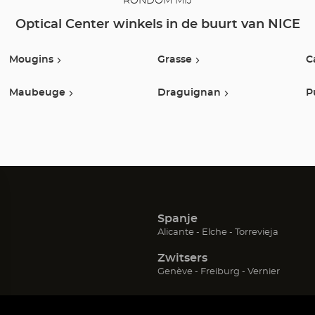
RONDOM MIJ
Optical Center winkels in de buurt van NICE
Mougins
Grasse
C
Maubeuge
Draguignan
P
Spanje
(Open
(Open
(Open
Alicante
Elche
Torrevieja
in
in
in
Zwitsers
een
een
een
nieuw
nieuw
nieuw
(Open
(Open
(Open
Genève
Freiburg
Vernier
venster)
venster)
venster)
in
in
in
een
een
een
nieuw
nieuw
nieuw