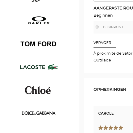
Boss
DE
ROUTE
AANGEPASTE ROU
IN
GOOGLE
Beginnen
Persol
MAP
,
Bij
vind
mij
een
in
Optical
de
Oakley
Center
buurt
VERVOER
winkel
À proximité de Sator
Outillage
Tom
Ford
Lacoste
OPMERKINGEN
Chloé
CAROLE
Dolce