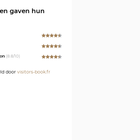
-
ten gaven hun
RE
l
r
on
(
8.8
/10)
ld door
visitors-book.fr