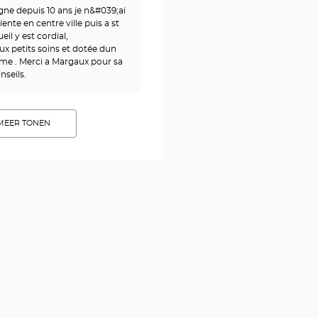
igne depuis 10 ans je n&#039;ai
iente en centre ville puis a st
eil y est cordial,
ux petits soins et dotée dun
sme . Merci a Margaux pour sa
nseils.
MEER TONEN