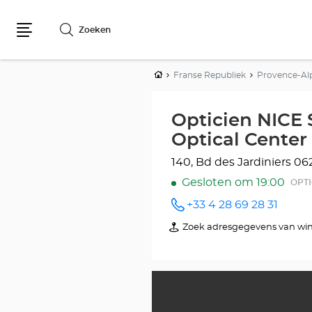
Zoeken
Menu
Home
Franse Republiek
Provence-Al
Opticien NICE
Optical Center
140, Bd des Jardiniers
06
Gesloten om 19:00
OPT
+33 4 28 69 28 31
telefoonnummer
Zoek adresgegevens van win
van
Opticien
NICE
SAINT-
ISIDORE
Optical
Center