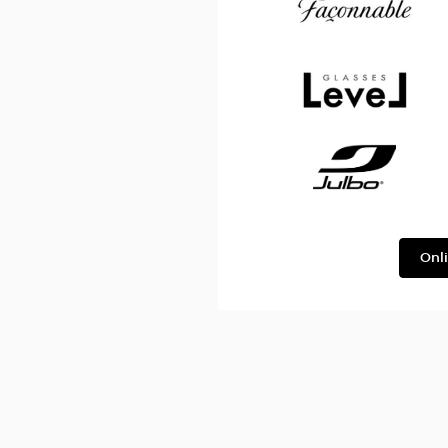
Façonnable
Level
Julbo
Onl