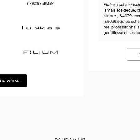
Fidèle a cette ense
&
jamais été déçue, cl
Gabbana
isidore , l&#039;accu
l&#039;équipe est a
Georgio
réel professionnali
Armani
gentillesse et ses co
Lukkas
Filium
ine winkel