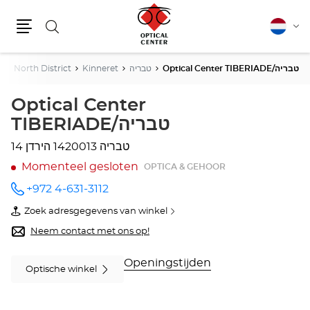
Zoeken
Nederla
Vera
Menu
van
taal
l
North District
Kinneret
טבריה
Optical Center TIBERIADE/טבריה
Optical Center
TIBERIADE/טבריה
1420013 טבריה
הירדן 14
Momenteel gesloten
OPTICA & GEHOOR
+972 4-631-3112
telefoonnummer
Zoek adresgegevens van winkel
van
Optical
Neem contact met ons op!
Center
TIBERIADE/טבריה
Openingstijden
Optische winkel