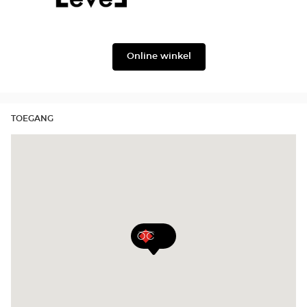
Ford
version
Level
Lukkas
Online winkel
TOEGANG