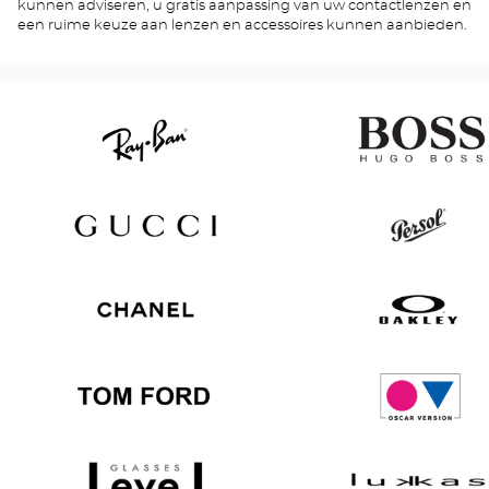
kunnen adviseren, u gratis aanpassing van uw contactlenzen en
een ruime keuze aan lenzen en accessoires kunnen aanbieden.
Ray
Hugo
Ban
Boss
Gucci
Persol
Chanel
Oakley
Tom
Oscar