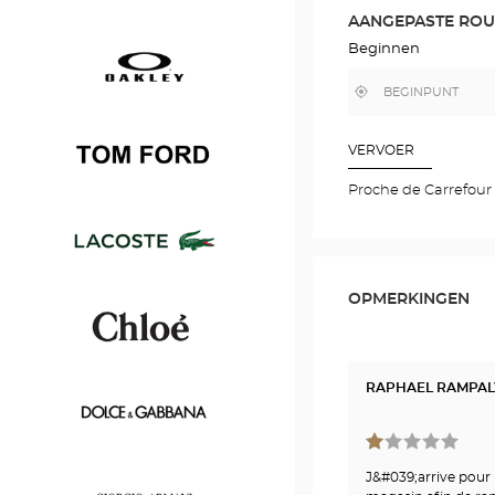
ROUTE
AANGEPASTE ROU
IN
GOOGLE
Beginnen
Persol
MAP
,
Bij
vind
mij
een
in
Optical
de
Oakley
Center
buurt
VERVOER
winkel
Proche de Carrefour
Tom
Ford
OPMERKINGEN
Lacoste
RAPHAEL RAMPAL
Chloé
J&#039;arrive pour 
Dolce