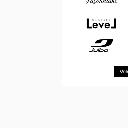
Façonnable
Level
Julbo
Onl