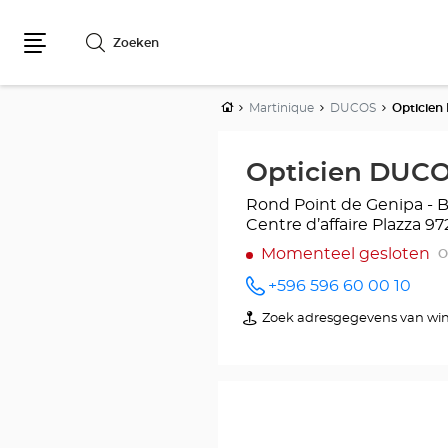
Zoeken
Menu
Home
Martinique
DUCOS
Opticien
Opticien DUCO
Rond Point de Genipa - 
Centre d’affaire Plazza
97
Momenteel gesloten
O
+596 596 60 00 10
telefoonnummer
Zoek adresgegevens van win
van
Opticien
DUCOS
Optical
Center