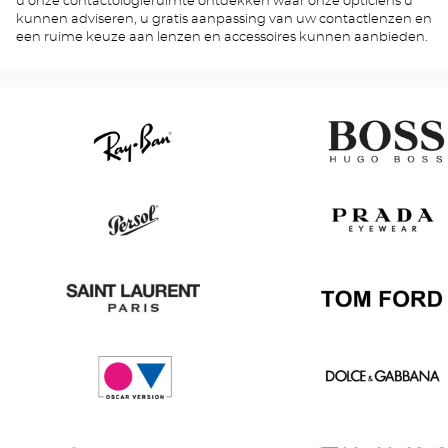
u onze contactologieruimte ontdekken waar onze opticiens u
kunnen adviseren, u gratis aanpassing van uw contactlenzen en
een ruime keuze aan lenzen en accessoires kunnen aanbieden.
Ray
Hugo
Ban
Boss
Persol
Prada
Saint
Tom
Laurent
Ford
Oscar
Dolce