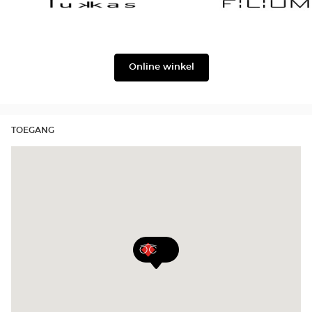
version
&
Gabbana
Lukkas
Filium
Online winkel
TOEGANG