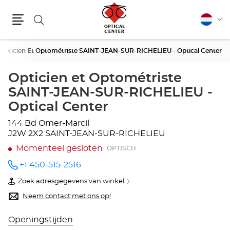
Zoeken
Nederla
Vera
Menu
van
taal
Opticien Et Optométriste SAINT-JEAN-SUR-RICHELIEU - Optical Center
Opticien et Optométriste
SAINT-JEAN-SUR-RICHELIEU -
Optical Center
144 Bd Omer-Marcil
J2W 2X2 SAINT-JEAN-SUR-RICHELIEU
Momenteel gesloten
OPTISCH
+1 450-515-2516
telefoonnummer
Zoek adresgegevens van winkel
van
Opticien
Neem contact met ons op!
et
Optométriste
SAINT-
Openingstijden
JEAN-