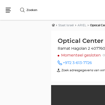
Zoeken
Menu
Home
Staat Israël
ARIEL
Ramat Hagolan 2
407760
Momenteel gesloten
O
+972 3-613-7726
telefoonnummer
Zoek adresgegevens van win
van
Optical
Center
ARIEL/אריאל