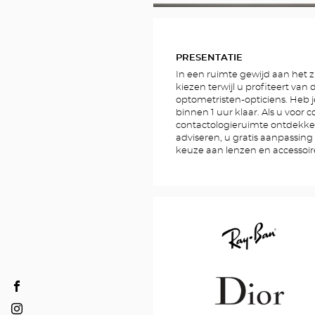
FOTO'S
PRESENTATIE
In een ruimte gewijd aan het zi
kiezen terwijl u profiteert van
optometristen-opticiens. Heb j
binnen 1 uur klaar. Als u voor 
contactologieruimte ontdekke
adviseren, u gratis aanpassin
keuze aan lenzen en accessoi
Ray
Optical
Ban
Center