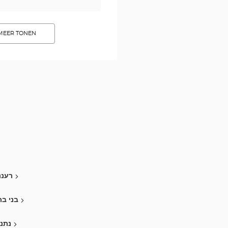
MEER TONEN
רעננ
בני בר
נתני