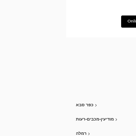
Filium
Onl
כפר סבא
מודיעין-מכבים-רעות
רמלה