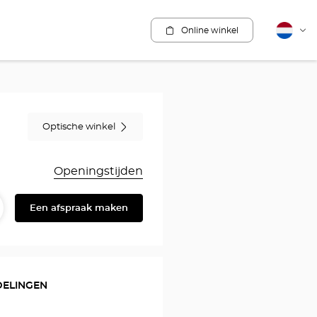
Online winkel
Nederla
Vera
van
taal
Optische winkel
Openingstijden
Een afspraak maken
elen
eschrijving
l
DELINGEN
r