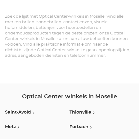
Op
Zoek de lijst met Optical Center-winkels in Moselle. Vind alle
CR
merken brillen, zonnebrillen, contactlenzen, visuele
hulpmiddelen, batterijen voor hoortoestellen en
Opt
onderhoudsproducten tegen de beste prijzen: onze Optical
Center-winkels in Moselle zullen aan al uw behoeften kunnen
Ce
voldoen. Vind alle praktische informatie om naar de
dichtstbijzijnde Optical Center-winkel te gaan: openingstijden,
adres, aangeboden diensten en telefoonnummer.
Optical Center winkels in Moselle
Saint-Avold
Thionville
Metz
Forbach