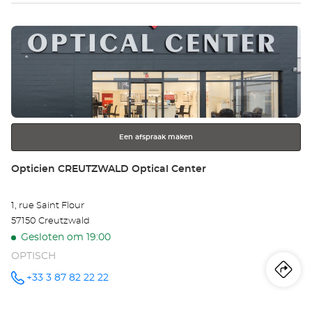
Op
Druk
SA
op
Opt
de
ENTER
Ce
toets
voor
meer
Een afspraak maken
informatie
Winkel:
Opticien CREUTZWALD Optical Center
1, rue Saint Flour
57150 Creutzwald
Gesloten om 19:00
OPTISCH
Ro
na
+33 3 87 82 22 22
telefoonnummer
wi