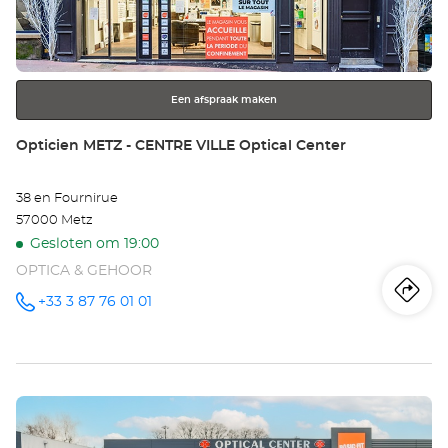
ENTER
AR
toets
voor
Opt
meer
Ce
Een afspraak maken
informatie
Winkel:
Opticien METZ - CENTRE VILLE Optical Center
38 en Fournirue
57000 Metz
Gesloten om 19:00
OPTICA & GEHOOR
Ro
na
+33 3 87 76 01 01
telefoonnummer
wi
Op
Druk
ME
op