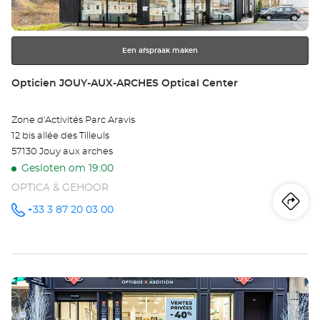
Ce
toets
voor
meer
Een afspraak maken
informatie
Winkel:
Opticien JOUY-AUX-ARCHES Optical Center
Zone d'Activités Parc Aravis
12 bis allée des Tilleuls
57130 Jouy aux arches
Gesloten om 19:00
OPTICA & GEHOOR
Ro
na
+33 3 87 20 03 00
telefoonnummer
wi
Op
Druk
JO
op
AU
de