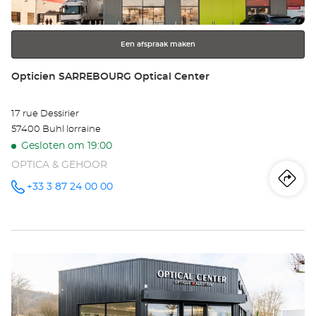
toets
voor
meer
Een afspraak maken
informatie
Winkel:
Opticien SARREBOURG Optical Center
17 rue Dessirier
57400 Buhl lorraine
Gesloten om 19:00
OPTICA & GEHOOR
Ro
na
+33 3 87 24 00 00
telefoonnummer
wi
Op
Druk
SA
op
Opt
de
ENTER