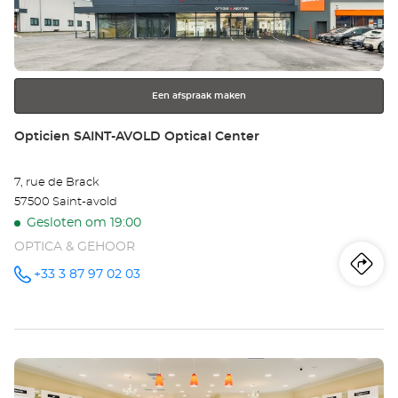
-
de
ENTER
CE
toets
voor
VI
meer
Opt
Een afspraak maken
informatie
Ce
Winkel:
Opticien SAINT-AVOLD Optical Center
7, rue de Brack
57500 Saint-avold
Gesloten om 19:00
OPTICA & GEHOOR
Ro
na
+33 3 87 97 02 03
telefoonnummer
wi
Op
Druk
SA
op