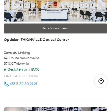
AV
de
ENTER
Opt
toets
voor
Ce
meer
Een afspraak maken
informatie
Winkel:
Opticien THIONVILLE Optical Center
Zone du Linking
140 route des romains
57100 Thionville
Gesloten om 19:00
OPTICA & GEHOOR
Ro
na
+33 3 82 50 21 21
telefoonnummer
wi
Op
Druk