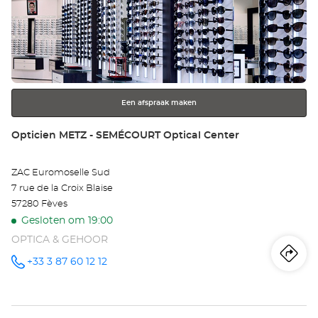
TH
op
Opt
de
ENTER
Ce
toets
voor
meer
Een afspraak maken
informatie
Winkel:
Opticien METZ - SEMÉCOURT Optical Center
ZAC Euromoselle Sud
7 rue de la Croix Blaise
57280 Fèves
Gesloten om 19:00
OPTICA & GEHOOR
Ro
na
+33 3 87 60 12 12
telefoonnummer
wi
Op