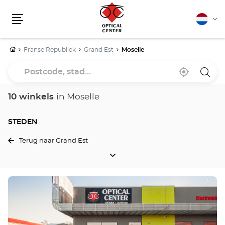
Nederla
Vera
Menu
van
taal
Home
Franse Republiek
Grand Est
Moselle
Postcode,
Bij
,
een
stad...
mij
vind
Optica
in
een
Cente
de
Optical
winke
10 winkels
in Moselle
buurt
Center
winkel
STEDEN
Terug naar Grand Est
STEDEN
Druk
op
de
ENTER