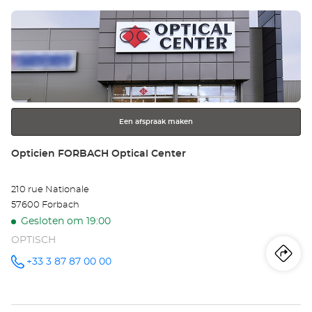
Druk
ME
op
-
de
ENTER
SE
toets
voor
Opt
meer
Ce
Een afspraak maken
informatie
Winkel:
Opticien FORBACH Optical Center
210 rue Nationale
57600 Forbach
Gesloten om 19:00
OPTISCH
Ro
na
+33 3 87 87 00 00
telefoonnummer
wi