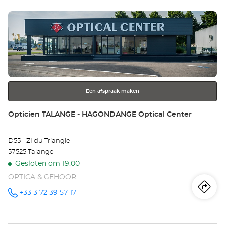
Op
Druk
FO
op
Opt
de
ENTER
Ce
toets
voor
meer
Een afspraak maken
informatie
Winkel:
Opticien TALANGE - HAGONDANGE Optical Center
D55 - ZI du Triangle
57525 Talange
Gesloten om 19:00
OPTICA & GEHOOR
Ro
na
+33 3 72 39 57 17
telefoonnummer
wi