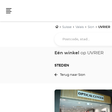
Menu
Home
Suisse
Valais
Sion
UVRIER
Postcode,
stad...
Eén winkel
op UVRIER
STEDEN
Terug naar Sion
Druk
op
de
ENTER