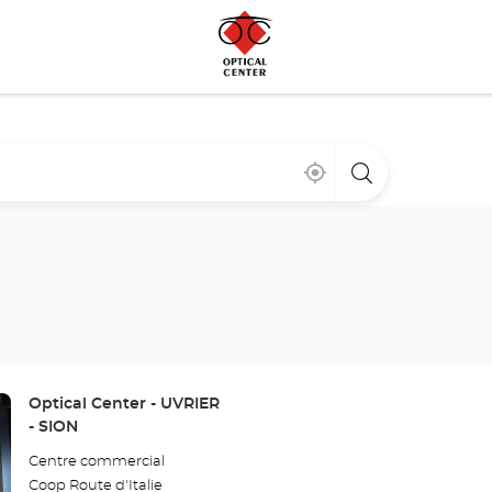
Bij
,
een
mij
vind
Optical
in
een
Center
de
Optical
winkel
buurt
Center
winkel
Winkel:
Optical Center - UVRIER
- SION
Centre commercial
Coop Route d'Italie