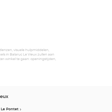
actlenzen, visuele hulpmiddelen,
ls in Balaruc Le Vieux zullen aan
ter-winkel te gaan: openingstijden,
ieux
Le Pontet