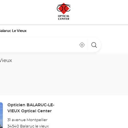
alaruc Le Vieux
Bij
,
een
mij
vind
Optical
in
een
Center
de
Optical
winkel
Vieux
buurt
Center
winkel
Winkel:
Opticien BALARUC-LE-
VIEUX Optical Center
31 avenue Montpellier
34540 Balaruc le vieux