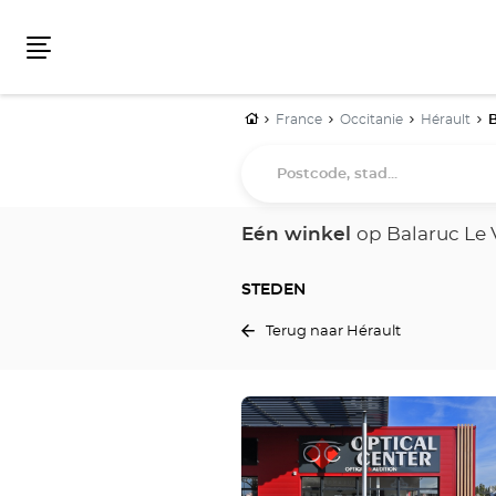
Menu
Home
France
Occitanie
Hérault
B
Postcode,
stad...
Eén winkel
op Balaruc Le 
STEDEN
Terug naar Hérault
Druk
op
de
ENTER