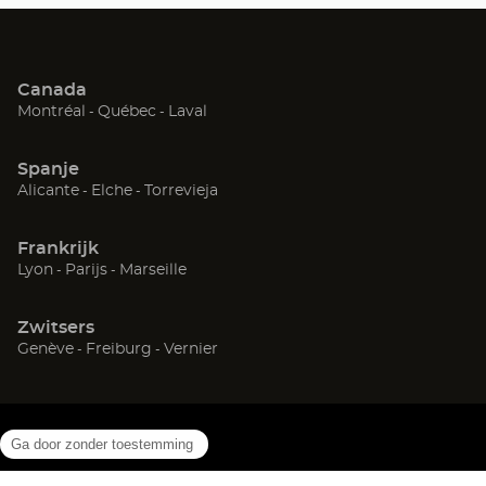
Canada
(Open
(Open
(Open
Montréal
Québec
Laval
in
in
in
een
een
een
Spanje
nieuw
nieuw
nieuw
(Open
(Open
(Open
Alicante
Elche
Torrevieja
venster)
venster)
venster)
in
in
in
een
een
een
Frankrijk
nieuw
nieuw
nieuw
(Open
(Open
(Open
Lyon
Parijs
Marseille
venster)
venster)
venster)
in
in
in
een
een
een
Zwitsers
nieuw
nieuw
nieuw
(Open
(Open
(Open
Genève
Freiburg
Vernier
venster)
venster)
venster)
in
in
in
een
een
een
nieuw
nieuw
nieuw
venster)
venster)
venster)