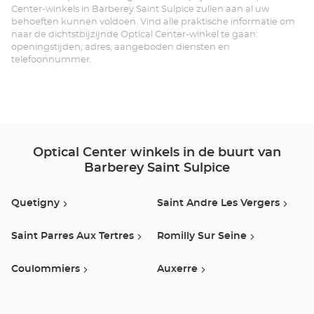
Center-winkels in Barberey Saint Sulpice zullen aan al uw
SU
behoeften kunnen voldoen. Vind alle praktische informatie om
naar de dichtstbijzijnde Optical Center-winkel te gaan:
-
openingstijden, adres, aangeboden diensten en
telefoonnummer.
TR
Opt
Ce
Optical Center winkels in de buurt van
Barberey Saint Sulpice
Quetigny
Saint Andre Les Vergers
Saint Parres Aux Tertres
Romilly Sur Seine
Coulommiers
Auxerre