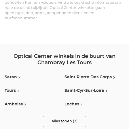
TO
behoeften kunnen voldoen. Vind alle praktische informatie om
naar de dichtstbijzijnde Optical Center-winkel te gaan:
Opt
openingstijden, adres, aangeboden diensten en
telefoonnummer.
Ce
Optical Center winkels in de buurt van
Chambray Les Tours
Saran
Saint Pierre Des Corps
Tours
Saint-Cyr-Sur-Loire
Amboise
Loches
Vouvray Sur Loir
Alles tonen (7)
winkels
van