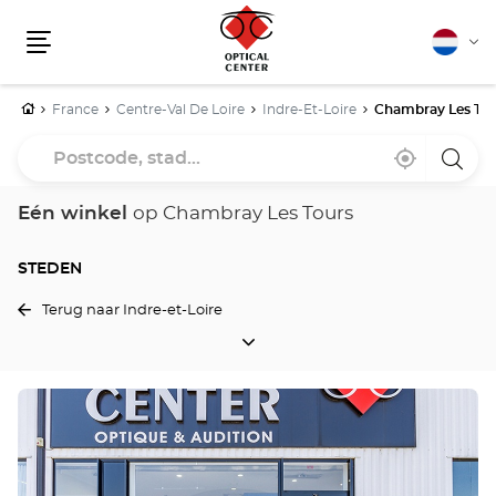
Nederla
Vera
Menu
van
taal
Home
France
Centre-Val De Loire
Indre-Et-Loire
Chambray Les Tou
Postcode,
Bij
,
een
stad...
mij
vind
Optica
in
een
Cente
de
Optical
winke
Eén winkel
op Chambray Les Tours
buurt
Center
winkel
STEDEN
Terug naar Indre-et-Loire
STEDEN
Druk
op
de
ENTER