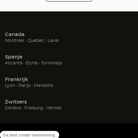
van
Optical
Davezieux
Bron
Center
Opticien
Saint Chamond
Ecully
Canada
Villeurbanne
Decines Charpieu
(Open
(Open
(Open
Montréal
Québec
Laval
in
in
in
Vaulx En Velin
Dardilly
een
een
een
Spanje
nieuw
nieuw
nieuw
(Open
(Open
(Open
Alicante
Elche
Torrevieja
Saint Bonnet De Mure
venster)
venster)
venster)
L'etrat
in
in
in
een
een
een
Limonest
Caluire Et Cuire
Frankrijk
nieuw
nieuw
nieuw
(Open
(Open
(Open
Lyon
Parijs
Marseille
venster)
venster)
venster)
in
in
in
Salaise Sur Sanne
Meyzieu
een
een
een
Zwitsers
nieuw
nieuw
nieuw
L'arbresle
Vichy
(Open
(Open
(Open
Genève
Freiburg
Vernier
venster)
venster)
venster)
in
in
in
een
een
een
nieuw
nieuw
nieuw
venster)
venster)
venster)