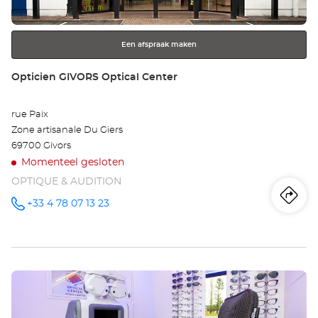
toets
voor
meer
Een afspraak maken
informatie
Winkel:
Opticien GIVORS Optical Center
rue Paix
Zone artisanale Du Giers
69700 Givors
Momenteel gesloten
OPTIQUE & AUDITION
Ro
na
+33 4 78 07 13 23
telefoonnummer
wi
Op
Druk
GI
op
Opt
de