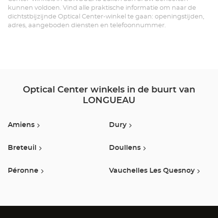
Ce
kunnen voldoen. Vind alle praktische informatie om naar de
dichtstbijzijnde Optical Center-winkel te gaan: openingstijden,
adres, aangeboden diensten en telefoonnummer.
Optical Center winkels in de buurt van
LONGUEAU
Amiens
Dury
Breteuil
Doullens
Péronne
Vauchelles Les Quesnoy