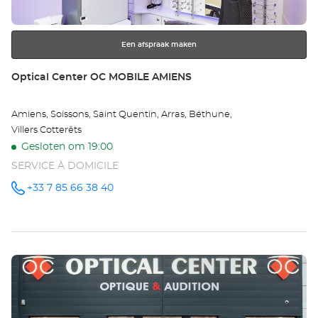
toets
voor
meer
Een afspraak maken
informatie
Winkel:
Optical Center OC MOBILE AMIENS
Amiens, Soissons, Saint Quentin, Arras, Béthune,
Villers Cotterêts
Gesloten om 19:00
SERVICE À DOMICILE
+33 7 85 66 38 40
telefoonnummer
Druk
op
de
ENTER