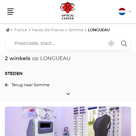
Nederla
Vera
Menu
van
taal
Home
France
Hauts-De-France
Somme
LONGUEAU
Postcode,
Bij
,
een
stad...
mij
vind
Optica
in
een
Cente
de
Optical
winke
2 winkels
op LONGUEAU
buurt
Center
winkel
STEDEN
Terug naar Somme
STEDEN
Druk
op
de
ENTER