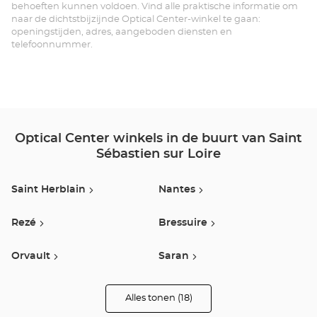
SU
behoeften kunnen voldoen. Vind alle praktische informatie om
naar de dichtstbijzijnde Optical Center-winkel te gaan:
LO
openingstijden, adres, aangeboden diensten en
telefoonnummer.
-
Opt
Ce
Optical Center winkels in de buurt van Saint
Sébastien sur Loire
Saint Herblain
Nantes
Rezé
Bressuire
Orvault
Saran
Clisson
Saint-Nazaire
Alles tonen (18)
winkels
van