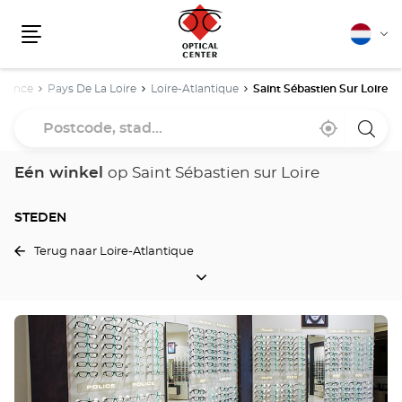
Nederla
Vera
Menu
van
taal
e
France
Pays De La Loire
Loire-Atlantique
Saint Sébastien Sur Loire
Postcode,
Bij
,
een
stad...
mij
vind
Optica
in
een
Cente
de
Optical
winke
Eén winkel
op Saint Sébastien sur Loire
buurt
Center
winkel
STEDEN
Terug naar Loire-Atlantique
STEDEN
Druk
op
de
ENTER